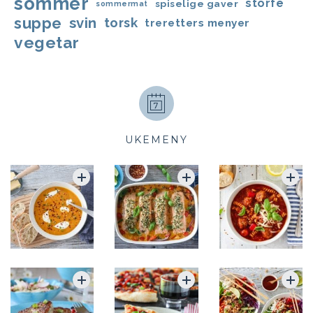
sommer
storfe
spiselige gaver
sommermat
suppe
svin
torsk
treretters menyer
vegetar
UKEMENY