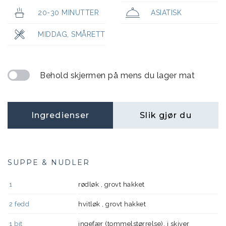
20-30 MINUTTER
ASIATISK
MIDDAG
,
SMÅRETT
Behold skjermen på mens du lager mat
Ingredienser
Slik gjør du
SUPPE & NUDLER
1
rødløk , grovt hakket
2
fedd
hvitløk , grovt hakket
1
bit
ingefær (tommelstørrelse), i skiver