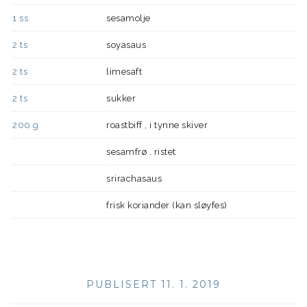
1
ss
sesamolje
2
ts
soyasaus
2
ts
limesaft
2
ts
sukker
200
g
roastbiff , i tynne skiver
sesamfrø . ristet
srirachasaus
frisk koriander (kan sløyfes)
PUBLISERT 11. 1. 2019