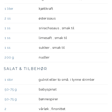
1
liter
kjøttkraft
2
ss
østerssaus
1
ss
srirachasaus , smak til
1
ss
limesaft , smak til
1
ss
sukker , smak til
200
g
nudler
SALAT & TILBEHØR
1
stor
gulrot eller to små, i tynne strimler
50-75
g
babyspinat
50-75
g
bønnespirer
2
vårløk , finsnittet