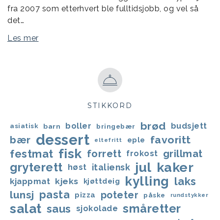
fra 2007 som etterhvert ble fulltidsjobb, og vel så
det…
Les mer
STIKKORD
brød
boller
budsjett
asiatisk
barn
bringebær
dessert
favoritt
bær
eple
eltefritt
fisk
festmat
forrett
grillmat
frokost
jul
kaker
gryterett
italiensk
høst
kylling
laks
kjappmat
kjeks
kjøttdeig
lunsj
pasta
poteter
pizza
påske
rundstykker
salat
småretter
saus
sjokolade