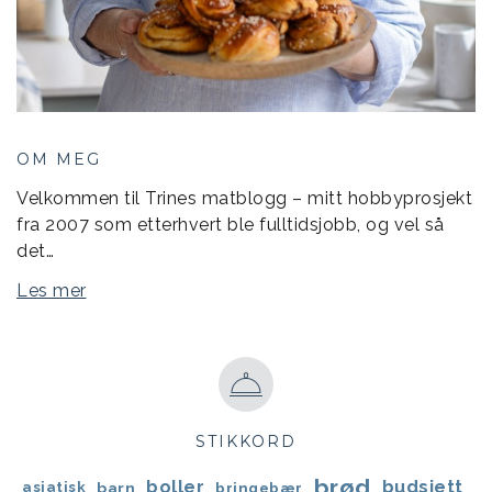
OM MEG
Velkommen til Trines matblogg – mitt hobbyprosjekt
fra 2007 som etterhvert ble fulltidsjobb, og vel så
det…
Les mer
STIKKORD
brød
boller
budsjett
asiatisk
barn
bringebær