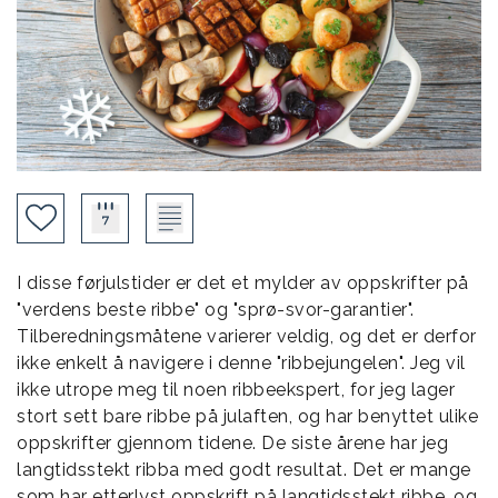
I disse førjulstider er det et mylder av oppskrifter på
"verdens beste ribbe" og "sprø-svor-garantier".
Tilberedningsmåtene varierer veldig, og det er derfor
ikke enkelt å navigere i denne "ribbejungelen". Jeg vil
ikke utrope meg til noen ribbeekspert, for jeg lager
stort sett bare ribbe på julaften, og har benyttet ulike
oppskrifter gjennom tidene. De siste årene har jeg
langtidsstekt ribba med godt resultat. Det er mange
som har etterlyst oppskrift på langtidsstekt ribbe, og