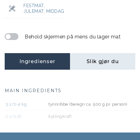
FESTMAT
,
JULEMAT
,
MIDDAG
Behold skjermen på mens du lager mat
Ingredienser
Slik gjør du
MAIN INGREDIENTS
3 1/2-4
kg
tynnribbe (beregn ca. 500 g pr. person)
2 1/2
dl
kyllingkraft