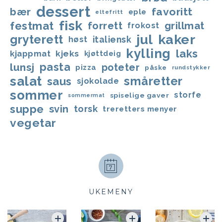
dessert
favoritt
bær
eple
eltefritt
fisk
festmat
forrett
grillmat
frokost
jul
kaker
gryterett
italiensk
høst
kylling
laks
kjappmat
kjeks
kjøttdeig
lunsj
pasta
poteter
pizza
påske
rundstykker
salat
småretter
saus
sjokolade
sommer
storfe
spiselige gaver
sommermat
suppe
svin
torsk
treretters menyer
vegetar
UKEMENY