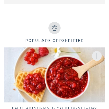
POPULÆRE OPPSKRIFTER
RØRT BRINGEBÆR- OG RIPSSYLTETØY