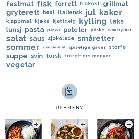
fisk
festmat
forrett
grillmat
frokost
jul
kaker
gryterett
italiensk
høst
kylling
laks
kjappmat
kjeks
kjøttdeig
lunsj
pasta
poteter
pizza
påske
rundstykker
salat
småretter
saus
sjokolade
sommer
storfe
spiselige gaver
sommermat
suppe
svin
torsk
treretters menyer
vegetar
UKEMENY