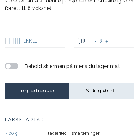
store (vil anta at denne porsjonen er tilstrekkelig som
forrett til 8 voksne):
ENKEL
8
-
+
Behold skjermen på mens du lager mat
Ingredienser
Slik gjør du
LAKSETARTAR
400
g
laksefilet , i små terninger