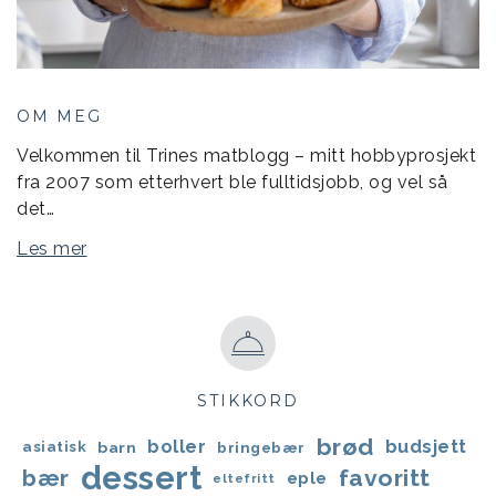
OM MEG
Velkommen til Trines matblogg – mitt hobbyprosjekt
fra 2007 som etterhvert ble fulltidsjobb, og vel så
det…
Les mer
STIKKORD
brød
boller
budsjett
asiatisk
barn
bringebær
dessert
favoritt
bær
eple
eltefritt