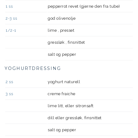
1
ss
pepperrot revet (gjerne den fra tube)
2-3
ss
god olivenolje
1/2-1
lime , presset
gressløk , finsnittet
salt og pepper
YOGHURTDRESSING
2
ss
yoghurt naturell
3
ss
creme fraiche
lime litt, eller sitronsaft
dill eller gressløk, finsnittet
salt og pepper