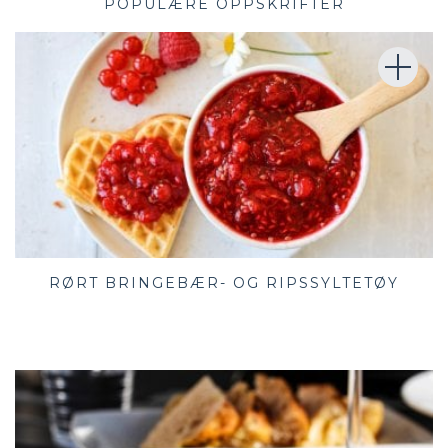
POPULÆRE OPPSKRIFTER
RØRT BRINGEBÆR- OG RIPSSYLTETØY