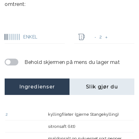
omtrent:
ENKEL
2
-
+
Behold skjermen på mens du lager mat
Ingredienser
Slik gjør du
2
kyllingfileter (gjerne Stangekylling)
sitronsaft (litt)
maldonsalt og nykvernet sort pepper