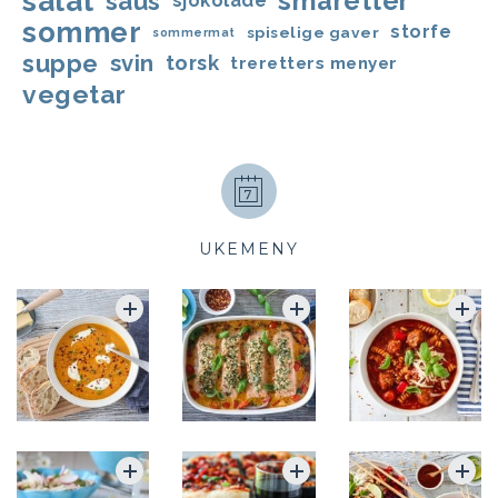
salat
småretter
saus
sjokolade
sommer
storfe
spiselige gaver
sommermat
suppe
svin
torsk
treretters menyer
vegetar
UKEMENY