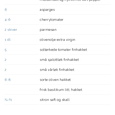
6
asparges
4-6
cherrytomater
2
skiver
parmesan
1
dl
olivenolje extra virgin
5
soltørkede tomater finhakket
2
små sjalottløk finhakket
2
små vårløk finhakket
6-8
sorte oliven hakket
frisk basilikum litt, hakket
¼-½
sitron saft og skall