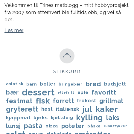
Velkommen til Trines matblogg – mitt hobbyprosjekt
fra 2007 som etterhvert ble fulltidsjobb, og vel så
det…
Les mer
STIKKORD
brød
boller
budsjett
asiatisk
barn
bringebær
dessert
favoritt
bær
eple
eltefritt
fisk
festmat
forrett
grillmat
frokost
jul
kaker
gryterett
italiensk
høst
kylling
laks
kjappmat
kjeks
kjøttdeig
lunsj
pasta
poteter
pizza
påske
rundstykker