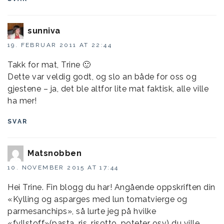
sunniva
19. FEBRUAR 2011 AT 22:44
Takk for mat, Trine 🙂
Dette var veldig godt, og slo an både for oss og
gjestene – ja, det ble altfor lite mat faktisk, alle ville
ha mer!
SVAR
Matsnobben
10. NOVEMBER 2015 AT 17:44
Hei Trine. Fin blogg du har! Angående oppskriften din
«Kylling og asparges med lun tomatvierge og
parmesanchips», så lurte jeg på hvilke
«fyllstoff»(pasta, ris, risotto, poteter osv) du ville