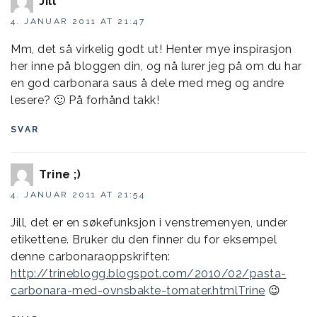
Jill
4. JANUAR 2011 AT 21:47
Mm, det så virkelig godt ut! Henter mye inspirasjon
her inne på bloggen din, og nå lurer jeg på om du har
en god carbonara saus å dele med meg og andre
lesere? 🙂 På forhånd takk!
SVAR
Trine ;)
4. JANUAR 2011 AT 21:54
Jill, det er en søkefunksjon i venstremenyen, under
etikettene. Bruker du den finner du for eksempel
denne carbonaraoppskriften:
http://trineblogg.blogspot.com/2010/02/pasta-
carbonara-med-ovnsbakte-tomater.htmlTrine
😉