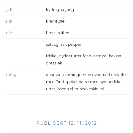
5
dl
kyllingbuljong
2
dl
kremfløte
1/2
lime , saften
salt og hvit pepper
friske krydderurter for eksempel hakket
gressløk
100
g
chorizo , i terninger(kan eventuelt erstattes
med Tind speket pølse med sydlandske
urter, bacon eller spekeskinke)
PUBLISERT 12. 11. 2012