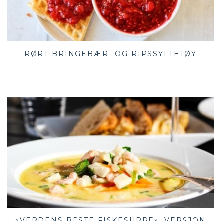
RØRT BRINGEBÆR- OG RIPSSYLTETØY
«VERDENS BESTE FISKESUPPE», VERSJON