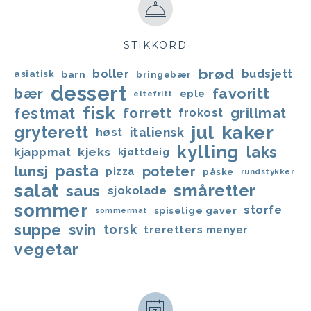
STIKKORD
brød
boller
budsjett
asiatisk
barn
bringebær
dessert
favoritt
bær
eple
eltefritt
fisk
festmat
forrett
grillmat
frokost
jul
kaker
gryterett
italiensk
høst
kylling
laks
kjappmat
kjeks
kjøttdeig
lunsj
pasta
poteter
pizza
påske
rundstykker
salat
småretter
saus
sjokolade
sommer
storfe
spiselige gaver
sommermat
suppe
svin
torsk
treretters menyer
vegetar