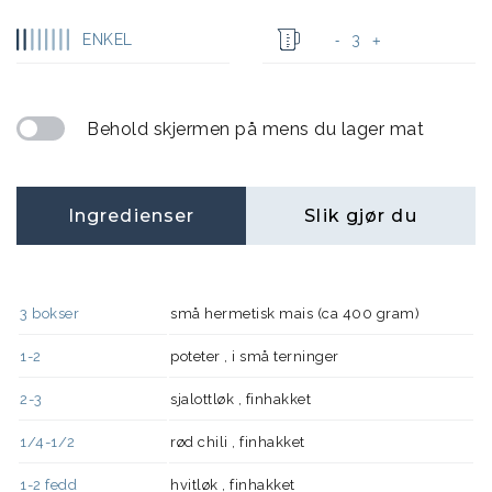
ENKEL
3
-
+
Behold skjermen på mens du lager mat
Ingredienser
Slik gjør du
3
bokser
små hermetisk mais (ca 400 gram)
1-2
poteter , i små terninger
2-3
sjalottløk , finhakket
1/4-1/2
rød chili , finhakket
1-2
fedd
hvitløk , finhakket