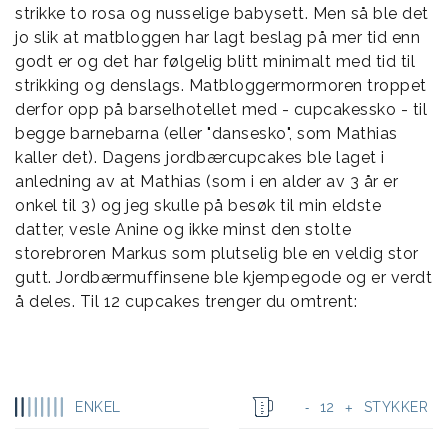
strikke to rosa og nusselige babysett. Men så ble det
jo slik at matbloggen har lagt beslag på mer tid enn
godt er og det har følgelig blitt minimalt med tid til
strikking og denslags. Matbloggermormoren troppet
derfor opp på barselhotellet med - cupcakessko - til
begge barnebarna (eller "dansesko", som Mathias
kaller det). Dagens jordbærcupcakes ble laget i
anledning av at Mathias (som i en alder av 3 år er
onkel til 3) og jeg skulle på besøk til min eldste
datter, vesle Anine og ikke minst den stolte
storebroren Markus som plutselig ble en veldig stor
gutt. Jordbærmuffinsene ble kjempegode og er verdt
å deles. Til 12 cupcakes trenger du omtrent:
ENKEL
12
STYKKER
-
+