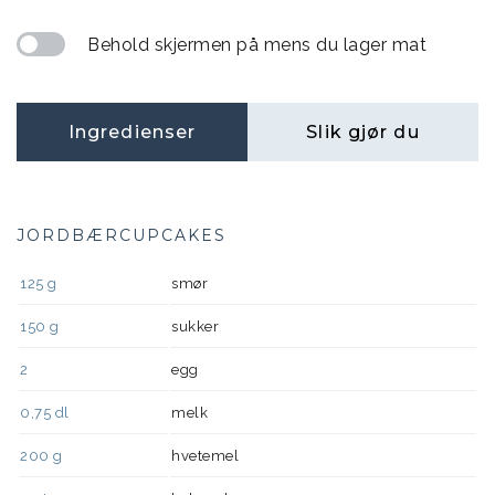
Behold skjermen på mens du lager mat
Ingredienser
Slik gjør du
JORDBÆRCUPCAKES
125
g
smør
150
g
sukker
2
egg
0,75
dl
melk
200
g
hvetemel