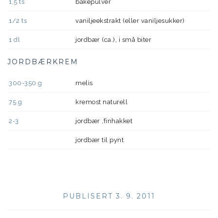
1,5
ts
bakepulver
1/2
ts
vaniljeekstrakt (eller vaniljesukker)
1
dl
jordbær (ca.), i små biter
JORDBÆRKREM
300-350
g
melis
75
g
kremost naturell
2-3
jordbær ,finhakket
jordbær til pynt
PUBLISERT 3. 9. 2011