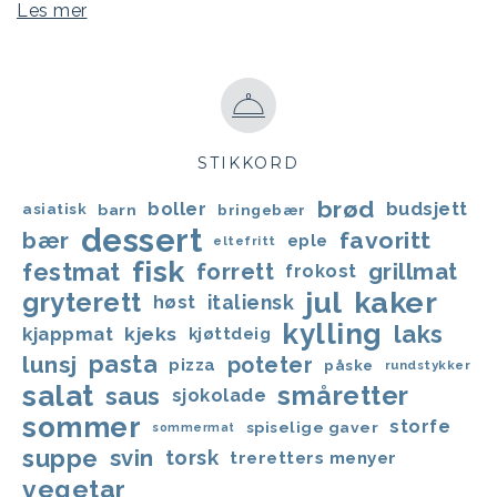
Les mer
STIKKORD
brød
boller
budsjett
asiatisk
barn
bringebær
dessert
favoritt
bær
eple
eltefritt
fisk
festmat
forrett
grillmat
frokost
jul
kaker
gryterett
italiensk
høst
kylling
laks
kjappmat
kjeks
kjøttdeig
lunsj
pasta
poteter
pizza
påske
rundstykker
salat
småretter
saus
sjokolade
sommer
storfe
spiselige gaver
sommermat
suppe
svin
torsk
treretters menyer
vegetar