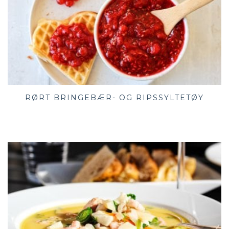
RØRT BRINGEBÆR- OG RIPSSYLTETØY