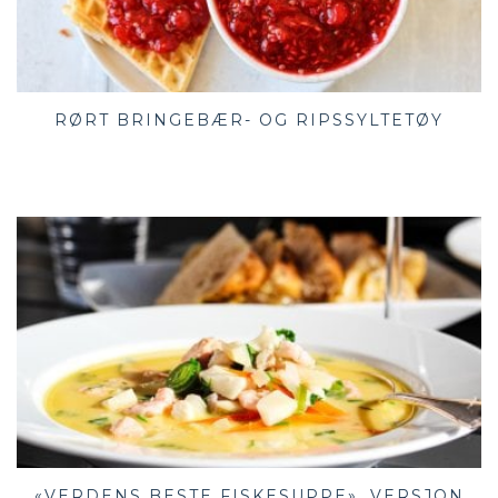
RØRT BRINGEBÆR- OG RIPSSYLTETØY
«VERDENS BESTE FISKESUPPE», VERSJON