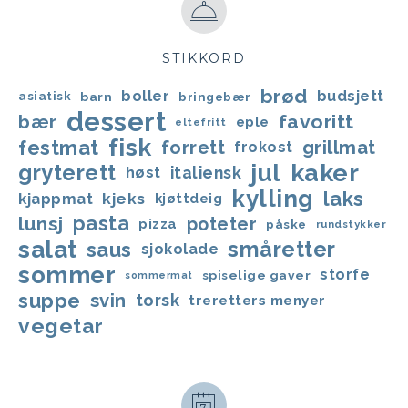
STIKKORD
brød
boller
budsjett
asiatisk
barn
bringebær
dessert
favoritt
bær
eple
eltefritt
fisk
festmat
forrett
grillmat
frokost
jul
kaker
gryterett
italiensk
høst
kylling
laks
kjappmat
kjeks
kjøttdeig
lunsj
pasta
poteter
pizza
påske
rundstykker
salat
småretter
saus
sjokolade
sommer
storfe
spiselige gaver
sommermat
suppe
svin
torsk
treretters menyer
vegetar