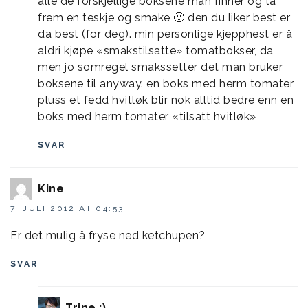
alle de forskjellige boksene man finner og ta
frem en teskje og smake 🙂 den du liker best er
da best (for deg). min personlige kjepphest er å
aldri kjøpe «smakstilsatte» tomatbokser, da
men jo somregel smakssetter det man bruker
boksene til anyway. en boks med herm tomater
pluss et fedd hvitløk blir nok alltid bedre enn en
boks med herm tomater «tilsatt hvitløk»
SVAR
Kine
7. JULI 2012 AT 04:53
Er det mulig å fryse ned ketchupen?
SVAR
Trine ;)