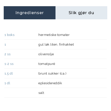
Ingredienser
Slik gjør du
1
boks
hermetiske tomater
1
gul løk liten, finhakket
2
ss
olivenolje
1-2
ss
tomatpuré
1,5
dl
brunt sukker (ca.)
1
dl
eplesidereddik
salt