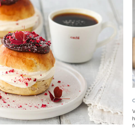
V
h
f