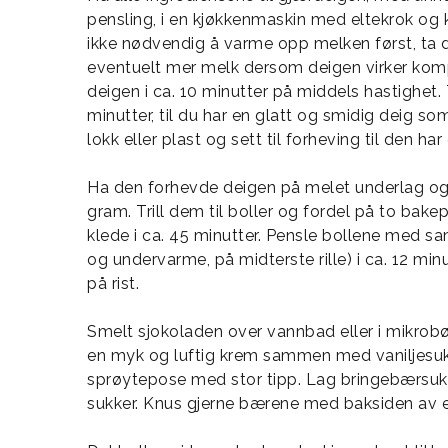
pensling, i en kjøkkenmaskin med eltekrok og kj
ikke nødvendig å varme opp melken først, ta den
eventuelt mer melk dersom deigen virker kompak
deigen i ca. 10 minutter på middels hastighet. T
minutter, til du har en glatt og smidig deig s
lokk eller plast og sett til forheving til den har
Ha den forhevde deigen på melet underlag og d
gram. Trill dem til boller og fordel på to bake
klede i ca. 45 minutter. Pensle bollene med 
og undervarme, på midterste rille) i ca. 12 min
på rist.
Smelt sjokoladen over vannbad eller i mikrobøl
en myk og luftig krem sammen med vaniljesukke
sprøytepose med stor tipp. Lag bringebærsuk
sukker. Knus gjerne bærene med baksiden av e