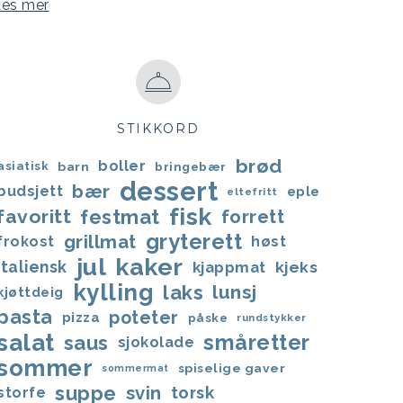
Les mer
STIKKORD
brød
boller
asiatisk
barn
bringebær
dessert
bær
budsjett
eple
eltefritt
fisk
favoritt
festmat
forrett
gryterett
grillmat
frokost
høst
jul
kaker
italiensk
kjappmat
kjeks
kylling
laks
lunsj
kjøttdeig
pasta
poteter
pizza
påske
rundstykker
salat
småretter
saus
sjokolade
sommer
spiselige gaver
sommermat
suppe
svin
torsk
storfe