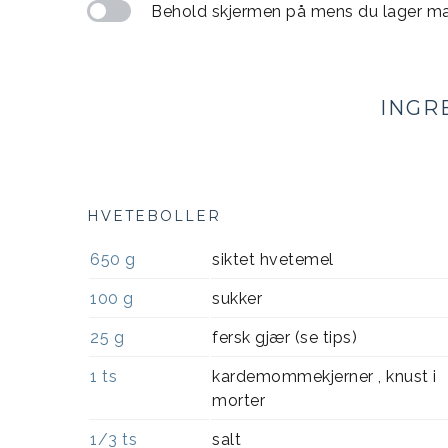
Behold skjermen på mens du lager m
INGR
HVETEBOLLER
650
g
siktet hvetemel
100
g
sukker
25
g
fersk gjær (se tips)
1
ts
kardemommekjerner , knust i
morter
1/3
ts
salt