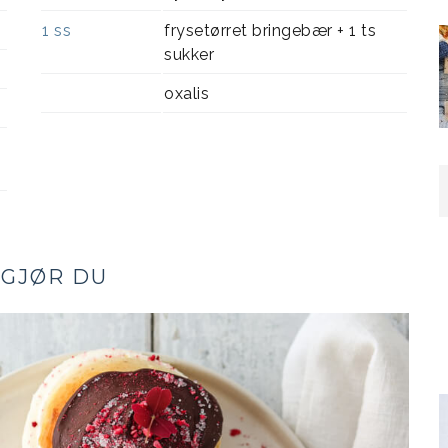
1
ss
frysetørret bringebær + 1 ts
sukker
oxalis
 GJØR DU