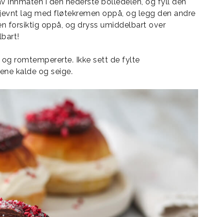
t av innmaten i den nederste bolledelen, og fyll den
t jevnt lag med fløtekremen oppå, og legg den andre
 forsiktig oppå, og dryss umiddelbart over
bart!
og romtempererte. Ikke sett de fylte
lene kalde og seige.