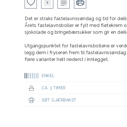
Det er straks fastelavnssøndag og tid for deil
Årets fastelavnsboller er fylt med fløtekrem
sjokolade og bringebærsukker som gir en deili
Utgangspunktet for fastelavnsbollene er verde
legg dem i fryseren frem til fastelavnssøndag
flere varianter helt nederst i innlegget.
ENKEL
CA. 3 TIMER
SØT GJÆRBAKST