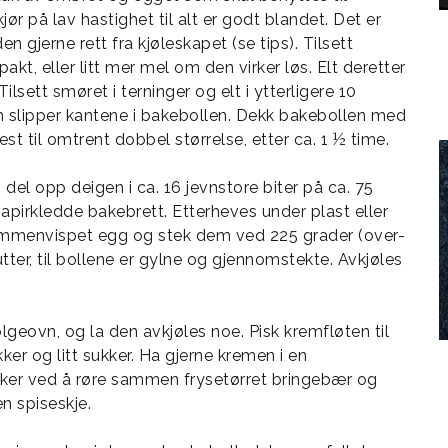
ør på lav hastighet til alt er godt blandet. Det er
 gjerne rett fra kjøleskapet (se tips). Tilsett
t, eller litt mer mel om den virker løs. Elt deretter
ilsett smøret i terninger og elt i ytterligere 10
om slipper kantene i bakebollen. Dekk bakebollen med
 est til omtrent dobbel størrelse, etter ca. 1 ½ time.
el opp deigen i ca. 16 jevnstore biter på ca. 75
papirkledde bakebrett. Etterheves under plast eller
sammenvispet egg og stek dem ved 225 grader (over-
utter, til bollene er gylne og gjennomstekte. Avkjøles
geovn, og la den avkjøles noe. Pisk kremfløten til
r og litt sukker. Ha gjerne kremen i en
ker ved å røre sammen frysetørret bringebær og
n spiseskje.