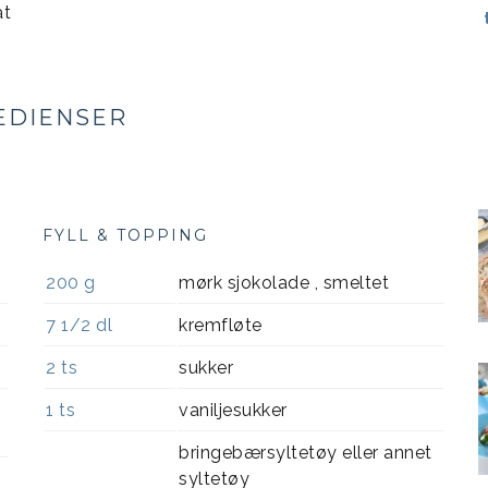
at
EDIENSER
FYLL & TOPPING
200
g
mørk sjokolade , smeltet
7 1/2
dl
kremfløte
2
ts
sukker
1
ts
vaniljesukker
bringebærsyltetøy eller annet
syltetøy