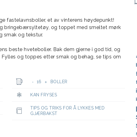
ige fastelavnsboller, et av vinterens høydepunkt!
 og bringebærsyltetøy, og toppet med smeltet mørk
g smak og tekstur.
ns beste hveteboller. Bak dem gjerne i god tid, og
. Fylles og toppes etter smak og behag, se tips om
16
BOLLER
-
+
KAN FRYSES
TIPS OG TRIKS FOR Å LYKKES MED
GJÆRBAKST