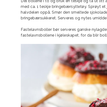
Del bollene i to og bruk en teskje og ta ut lit
med ca. 1 teskje bringebærsyltetøy. Sprøyt e
halvdelen oppå. Smør den smeltede sjokoladen
bringebærsukkeret. Serveres og nytes umiddel
Fastelavnsboller bør serveres ganske nylagde 
fastelavnsbollene i kjøleskapet, for da blir bol