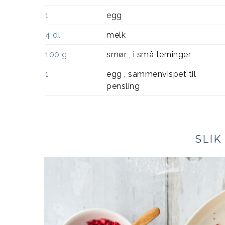
1
egg
4
dl
melk
100
g
smør , i små terninger
1
egg , sammenvispet til
pensling
SLIK