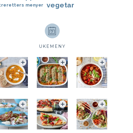
vegetar
treretters menyer
UKEMENY