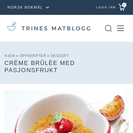
0
LOGG INN
HJEM
OPPSKRIFTER
DESSERT
CRÈME BRÛLÈE MED
PASJONSFRUKT