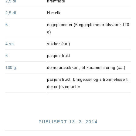
2,5
dl
kremfløte
2,5
dl
H-melk
6
eggeplommer (6 eggeplommer tilsvarer 120
g)
4
ss
sukker (ca.)
6
pasjonsfrukt
100
g
demerarasukker , til karamellisering (ca.)
pasjonsfrukt, bringebær og sitronmelisse til
dekor (eventuelt=
PUBLISERT 13. 3. 2014