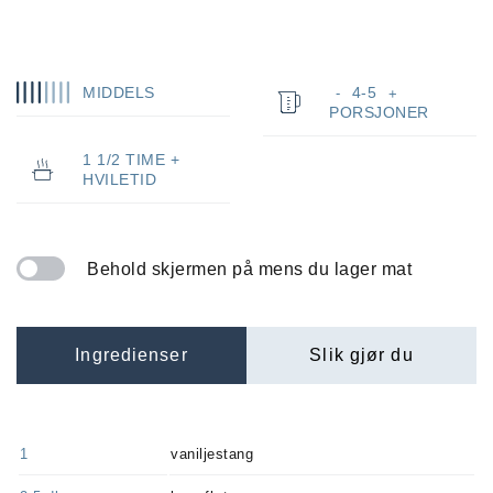
MIDDELS
4-5
-
+
PORSJONER
1 1/2 TIME +
HVILETID
Behold skjermen på mens du lager mat
Ingredienser
Slik gjør du
1
vaniljestang