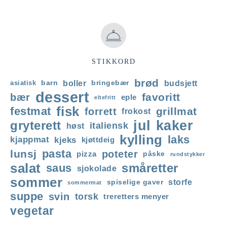
STIKKORD
brød
boller
budsjett
asiatisk
barn
bringebær
dessert
favoritt
bær
eple
eltefritt
fisk
festmat
grillmat
forrett
frokost
jul
kaker
gryterett
italiensk
høst
kylling
laks
kjappmat
kjeks
kjøttdeig
pasta
lunsj
poteter
pizza
påske
rundstykker
salat
saus
småretter
sjokolade
sommer
storfe
spiselige gaver
sommermat
suppe
svin
torsk
treretters menyer
vegetar