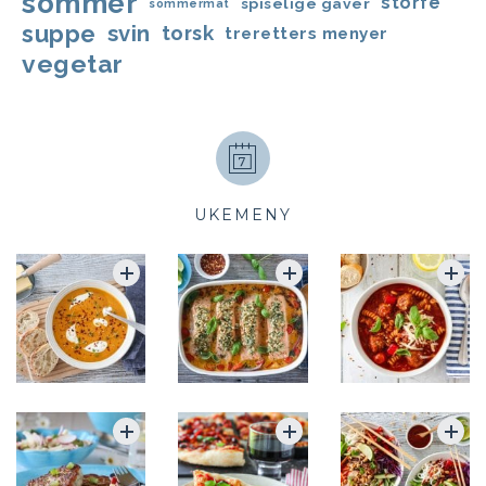
sommer
storfe
spiselige gaver
sommermat
suppe
svin
torsk
treretters menyer
vegetar
UKEMENY