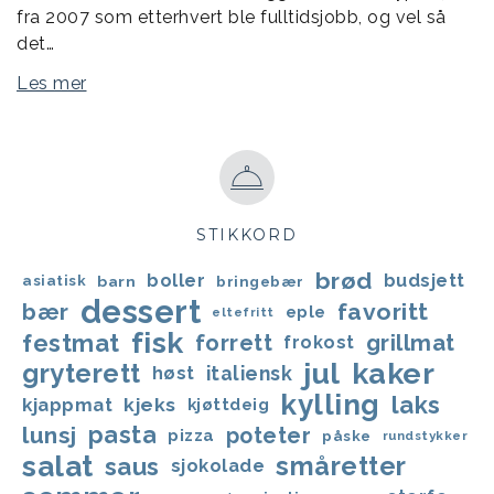
fra 2007 som etterhvert ble fulltidsjobb, og vel så
det…
Les mer
STIKKORD
brød
boller
budsjett
asiatisk
barn
bringebær
dessert
favoritt
bær
eple
eltefritt
fisk
festmat
forrett
grillmat
frokost
jul
kaker
gryterett
italiensk
høst
kylling
laks
kjappmat
kjeks
kjøttdeig
lunsj
pasta
poteter
pizza
påske
rundstykker
salat
småretter
saus
sjokolade