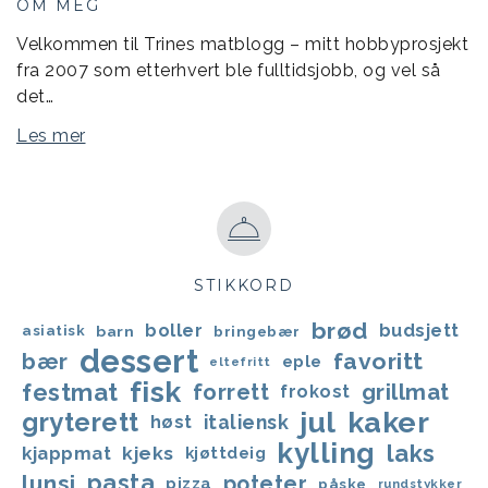
OM MEG
Velkommen til Trines matblogg – mitt hobbyprosjekt
fra 2007 som etterhvert ble fulltidsjobb, og vel så
det…
Les mer
STIKKORD
brød
boller
budsjett
asiatisk
barn
bringebær
dessert
favoritt
bær
eple
eltefritt
fisk
festmat
forrett
grillmat
frokost
jul
kaker
gryterett
italiensk
høst
kylling
laks
kjappmat
kjeks
kjøttdeig
lunsj
pasta
poteter
pizza
påske
rundstykker