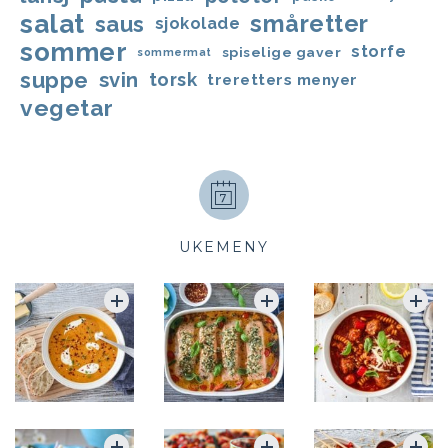
salat
småretter
saus
sjokolade
sommer
storfe
spiselige gaver
sommermat
suppe
svin
torsk
treretters menyer
vegetar
UKEMENY