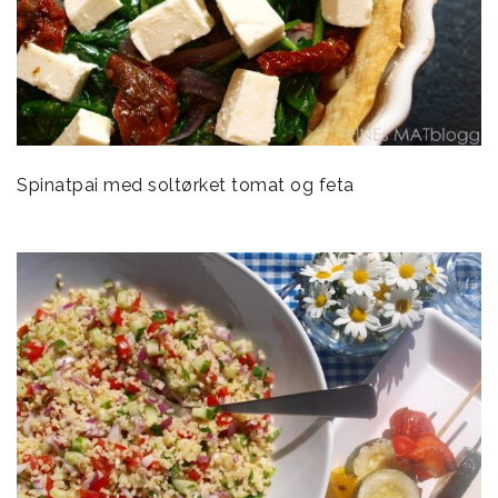
Spinatpai med soltørket tomat og feta