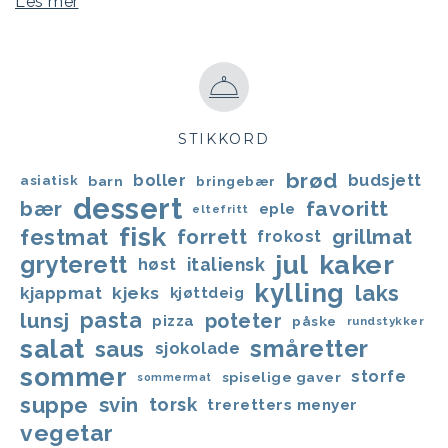
Les mer
STIKKORD
brød
boller
budsjett
asiatisk
barn
bringebær
dessert
favoritt
bær
eple
eltefritt
fisk
festmat
forrett
grillmat
frokost
jul
kaker
gryterett
italiensk
høst
kylling
laks
kjappmat
kjeks
kjøttdeig
lunsj
pasta
poteter
pizza
påske
rundstykker
salat
småretter
saus
sjokolade
sommer
storfe
spiselige gaver
sommermat
suppe
svin
torsk
treretters menyer
vegetar