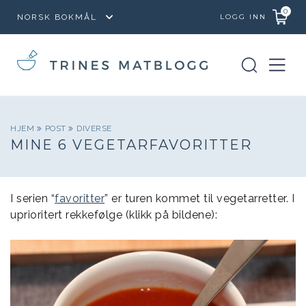
0
LOGG INN
HJEM
POST
DIVERSE
MINE 6 VEGETARFAVORITTER
I serien “
favoritter
” er turen kommet til vegetarretter. I
uprioritert rekkefølge (klikk på bildene):