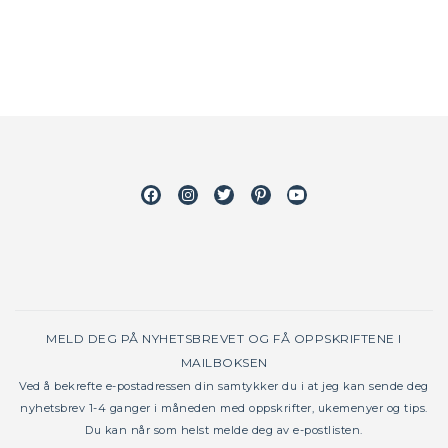
Facebook
Instagram
Twitter
Pinterest
Youtube
MELD DEG PÅ NYHETSBREVET OG FÅ OPPSKRIFTENE I
MAILBOKSEN
Ved å bekrefte e-postadressen din samtykker du i at jeg kan sende deg
nyhetsbrev 1-4 ganger i måneden med oppskrifter, ukemenyer og tips.
Du kan når som helst melde deg av e-postlisten.