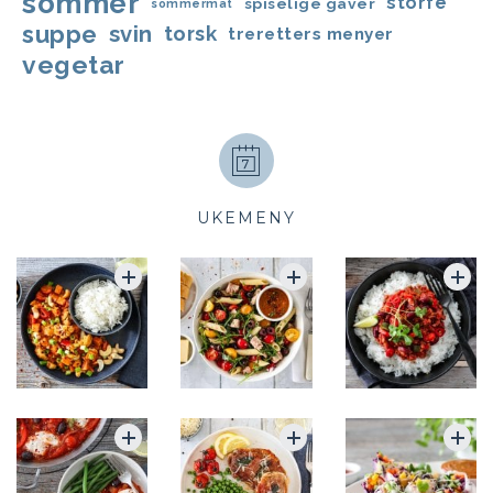
sommer
storfe
spiselige gaver
sommermat
suppe
svin
torsk
treretters menyer
vegetar
UKEMENY