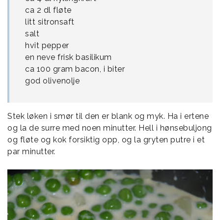
ca 2 dl fløte
litt sitronsaft
salt
hvit pepper
en neve frisk basilikum
ca 100 gram bacon, i biter
god olivenolje
Stek løken i smør til den er blank og myk. Ha i ertene
og la de surre med noen minutter. Hell i hønsebuljong
og fløte og kok forsiktig opp, og la gryten putre i et
par minutter.