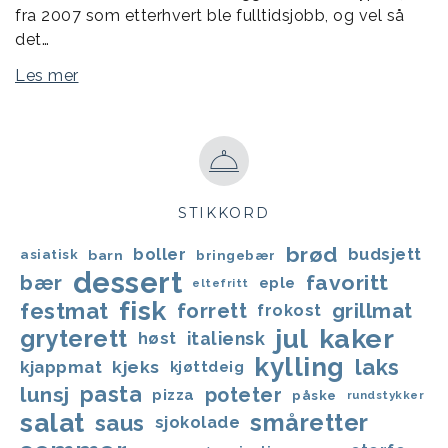
fra 2007 som etterhvert ble fulltidsjobb, og vel så
det…
Les mer
STIKKORD
brød
boller
budsjett
asiatisk
barn
bringebær
dessert
favoritt
bær
eple
eltefritt
fisk
festmat
forrett
grillmat
frokost
jul
kaker
gryterett
italiensk
høst
kylling
laks
kjappmat
kjeks
kjøttdeig
lunsj
pasta
poteter
pizza
påske
rundstykker
salat
småretter
saus
sjokolade