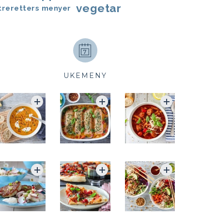
vegetar
treretters menyer
UKEMENY