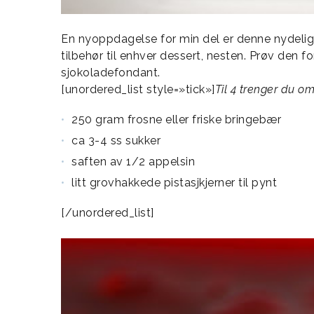
En nyoppdagelse for min del er denne nydeli
tilbehør til enhver dessert, nesten. Prøv den f
sjokoladefondant.
[unordered_list style=»tick»]
Til 4 trenger du om
250 gram frosne eller friske bringebær
ca 3-4 ss sukker
saften av 1/2 appelsin
litt grovhakkede pistasjkjerner til pynt
[/unordered_list]