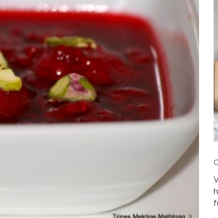
V
h
f