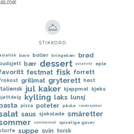
Les mer
STIKKORD
brød
boller
asiatisk
barn
bringebær
dessert
bær
budsjett
eple
eltefritt
fisk
favoritt
festmat
forrett
gryterett
grillmat
frokost
høst
jul
kaker
italiensk
kjappmat
kjeks
kylling
laks
lunsj
kjøttdeig
pasta
poteter
pizza
påske
rundstykker
salat
småretter
saus
sjokolade
sommer
spiselige gaver
sommermat
suppe
svin
torsk
storfe