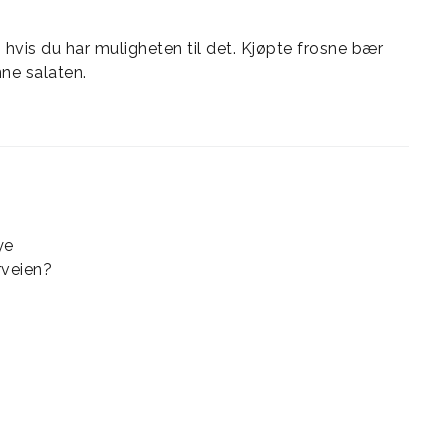
, hvis du har muligheten til det. Kjøpte frosne bær
nne salaten.
ye
rveien?