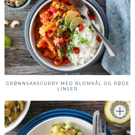
GRØNNSAKSCURRY MED BLOMKÅL OG RØDE
LINSER