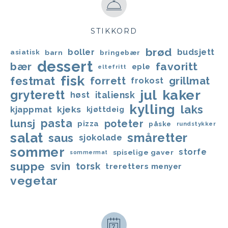
STIKKORD
brød
boller
budsjett
asiatisk
barn
bringebær
dessert
favoritt
bær
eple
eltefritt
fisk
festmat
forrett
grillmat
frokost
jul
kaker
gryterett
italiensk
høst
kylling
laks
kjappmat
kjeks
kjøttdeig
lunsj
pasta
poteter
pizza
påske
rundstykker
salat
småretter
saus
sjokolade
sommer
storfe
spiselige gaver
sommermat
suppe
svin
torsk
treretters menyer
vegetar