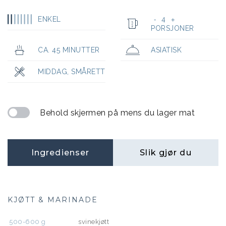
ENKEL
4
-
+
PORSJONER
CA. 45 MINUTTER
ASIATISK
MIDDAG
,
SMÅRETT
Behold skjermen på mens du lager mat
Ingredienser
Slik gjør du
KJØTT & MARINADE
500-600
g
svinekjøtt