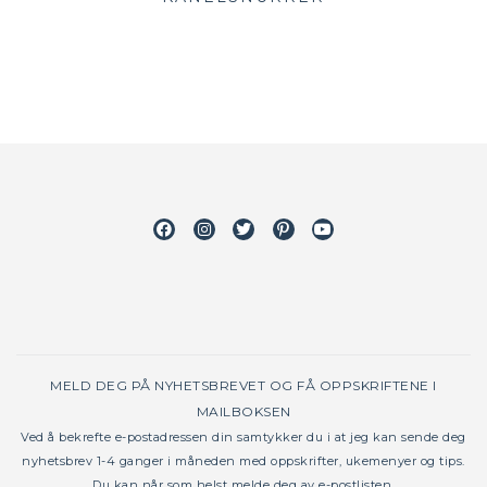
Facebook
Instagram
Twitter
Pinterest
Youtube
MELD DEG PÅ NYHETSBREVET OG FÅ OPPSKRIFTENE I
MAILBOKSEN
Ved å bekrefte e-postadressen din samtykker du i at jeg kan sende deg
nyhetsbrev 1-4 ganger i måneden med oppskrifter, ukemenyer og tips.
Du kan når som helst melde deg av e-postlisten.