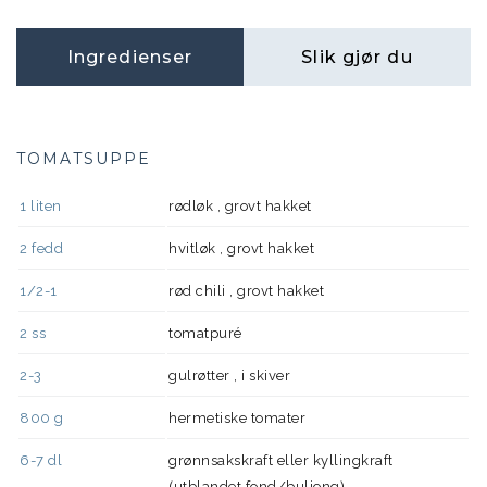
Ingredienser
Slik gjør du
TOMATSUPPE
1
liten
rødløk , grovt hakket
2
fedd
hvitløk , grovt hakket
1/2-1
rød chili , grovt hakket
2
ss
tomatpuré
2-3
gulrøtter , i skiver
800
g
hermetiske tomater
6-7
dl
grønnsakskraft eller kyllingkraft
(utblandet fond/buljong)