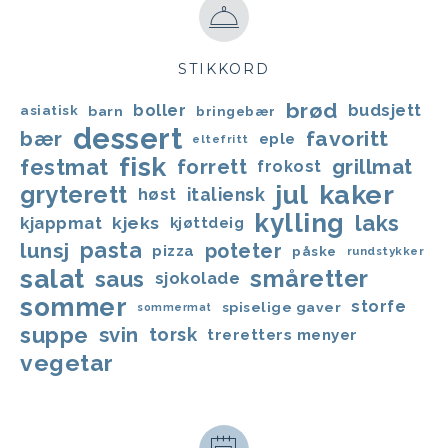
STIKKORD
brød
boller
budsjett
asiatisk
barn
bringebær
dessert
favoritt
bær
eple
eltefritt
fisk
festmat
forrett
grillmat
frokost
jul
kaker
gryterett
italiensk
høst
kylling
laks
kjappmat
kjeks
kjøttdeig
lunsj
pasta
poteter
pizza
påske
rundstykker
salat
småretter
saus
sjokolade
sommer
storfe
spiselige gaver
sommermat
suppe
svin
torsk
treretters menyer
vegetar