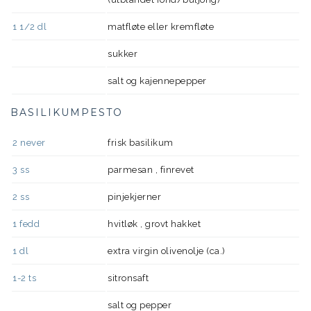
1 1/2
dl
matfløte eller kremfløte
sukker
salt og kajennepepper
BASILIKUMPESTO
2
never
frisk basilikum
3
ss
parmesan , finrevet
2
ss
pinjekjerner
1
fedd
hvitløk , grovt hakket
1
dl
extra virgin olivenolje (ca.)
1-2
ts
sitronsaft
salt og pepper