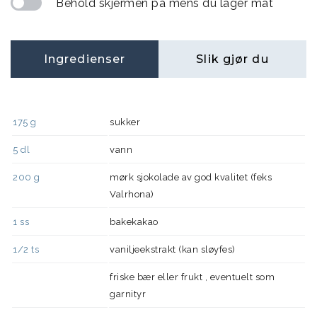
Behold skjermen på mens du lager mat
Ingredienser
Slik gjør du
175
g
sukker
5
dl
vann
200
g
mørk sjokolade av god kvalitet (feks
Valrhona)
1
ss
bakekakao
1/2
ts
vaniljeekstrakt (kan sløyfes)
friske bær eller frukt , eventuelt som
garnityr