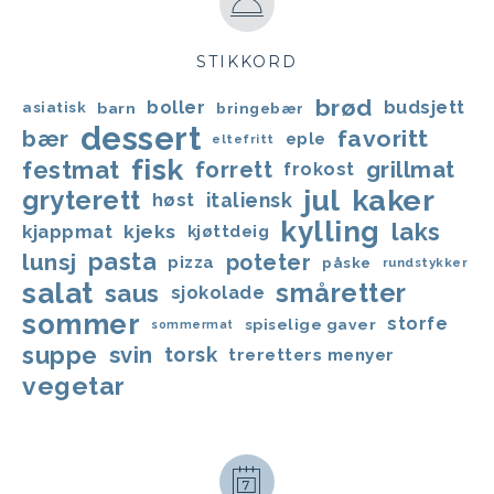
STIKKORD
brød
boller
budsjett
asiatisk
barn
bringebær
dessert
favoritt
bær
eple
eltefritt
fisk
festmat
forrett
grillmat
frokost
jul
kaker
gryterett
italiensk
høst
kylling
laks
kjappmat
kjeks
kjøttdeig
lunsj
pasta
poteter
pizza
påske
rundstykker
salat
småretter
saus
sjokolade
sommer
storfe
spiselige gaver
sommermat
suppe
svin
torsk
treretters menyer
vegetar