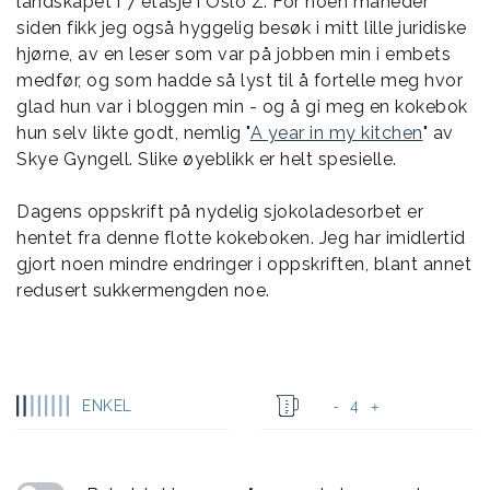
landskapet i 7 etasje i Oslo Z. For noen måneder
siden fikk jeg også hyggelig besøk i mitt lille juridiske
hjørne, av en leser som var på jobben min i embets
medfør, og som hadde så lyst til å fortelle meg hvor
glad hun var i bloggen min - og å gi meg en kokebok
hun selv likte godt, nemlig "
A year in my kitchen
" av
Skye Gyngell. Slike øyeblikk er helt spesielle.
Dagens oppskrift på nydelig sjokoladesorbet er
hentet fra denne flotte kokeboken. Jeg har imidlertid
gjort noen mindre endringer i oppskriften, blant annet
redusert sukkermengden noe.
ENKEL
4
-
+