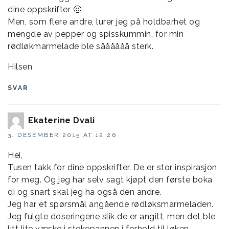
dine oppskrifter 🙂
Men, som flere andre, lurer jeg på holdbarhet og
mengde av pepper og spisskummin, for min
rødløkmarmelade ble såååååå sterk.
Hilsen
SVAR
Ekaterine Dvali
3. DESEMBER 2015 AT 12:26
Hei,
Tusen takk for dine oppskrifter. De er stor inspirasjon
for meg. Og jeg har selv sagt kjøpt den første boka
di og snart skal jeg ha også den andre.
Jeg har et spørsmål angående rødløksmarmeladen.
Jeg fulgte doseringene slik de er angitt, men det ble
litt lite væske i stekepannen i forhold til løken.