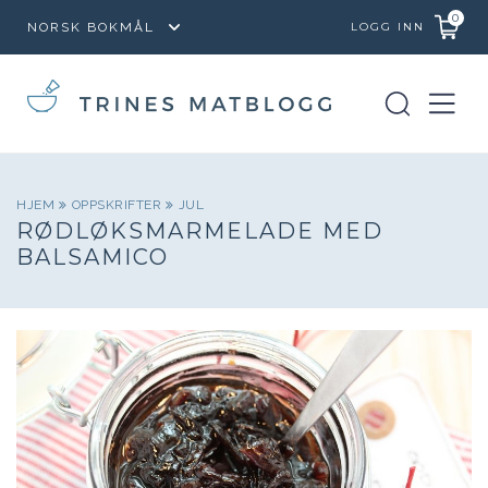
0
LOGG INN
HJEM
OPPSKRIFTER
JUL
RØDLØKSMARMELADE MED
BALSAMICO