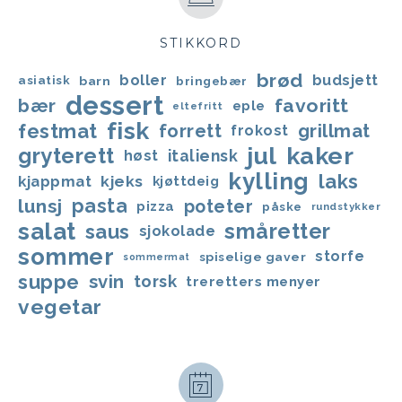
STIKKORD
brød
boller
budsjett
asiatisk
barn
bringebær
dessert
favoritt
bær
eple
eltefritt
fisk
festmat
forrett
grillmat
frokost
jul
kaker
gryterett
italiensk
høst
kylling
laks
kjappmat
kjeks
kjøttdeig
lunsj
pasta
poteter
pizza
påske
rundstykker
salat
småretter
saus
sjokolade
sommer
storfe
spiselige gaver
sommermat
suppe
svin
torsk
treretters menyer
vegetar