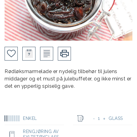
Rødløksmarmelade er nydelig tilbehør til julens
middager og et must på julebuffeter, og ikke minst er
det en ypperlig spiselig gave.
ENKEL
1
GLASS
-
+
RENGJØRING AV
SYLTETØYGLASS