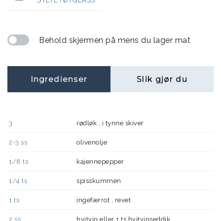
Behold skjermen på mens du lager mat
Ingredienser
Slik gjør du
3
rødløk , i tynne skiver
2-3
ss
olivenolje
1/8
ts
kajennepepper
1/4
ts
spisskummen
1
ts
ingefærrot , revet
2
ss
hvitvin eller 1 ts hvitvinseddik