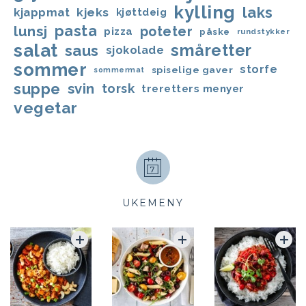
kylling
laks
kjappmat
kjeks
kjøttdeig
lunsj
pasta
poteter
pizza
påske
rundstykker
salat
småretter
saus
sjokolade
sommer
storfe
spiselige gaver
sommermat
suppe
svin
torsk
treretters menyer
vegetar
UKEMENY