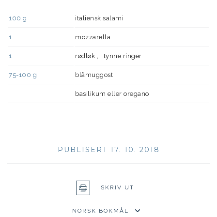
100
g
italiensk salami
1
mozzarella
1
rødløk , i tynne ringer
75-100
g
blåmuggost
basilikum eller oregano
PUBLISERT 17. 10. 2018
SKRIV UT