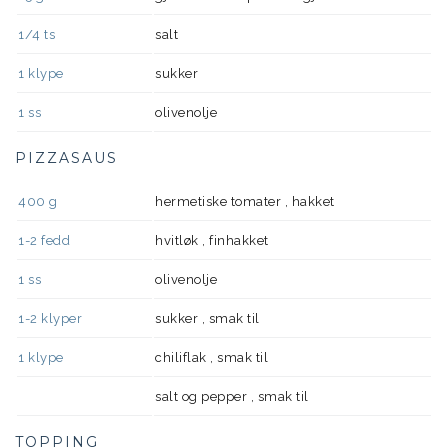
1/4
ts
salt
1
klype
sukker
1
ss
olivenolje
PIZZASAUS
400
g
hermetiske tomater , hakket
1-2
fedd
hvitløk , finhakket
1
ss
olivenolje
1-2
klyper
sukker , smak til
1
klype
chiliflak , smak til
salt og pepper , smak til
TOPPING