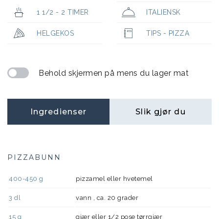
1 1/2 - 2 TIMER
ITALIENSK
HELGEKOS
TIPS - PIZZA
Behold skjermen på mens du lager mat
Ingredienser
Slik gjør du
PIZZABUNN
400-450
g
pizzamel eller hvetemel
3
dl
vann , ca. 20 grader
15
g
gjær eller 1/2 pose tørrgjær