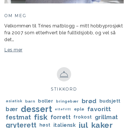
OM MEG
Velkommen til Trines matblogg – mitt hobbyprosjekt
fra 2007 som etterhvert ble fulltidsjobb, og vel så
det…
Les mer
STIKKORD
brød
boller
budsjett
asiatisk
barn
bringebær
dessert
favoritt
bær
eple
eltefritt
fisk
festmat
forrett
grillmat
frokost
jul
kaker
gryterett
italiensk
høst