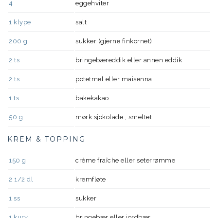
4
eggehviter
1
klype
salt
200
g
sukker (gjerne finkornet)
2
ts
bringebæreddik eller annen eddik
2
ts
potetmel eller maisenna
1
ts
bakekakao
50
g
mørk sjokolade , smeltet
KREM & TOPPING
150
g
crème fraîche eller seterrømme
2 1/2
dl
kremfløte
1
ss
sukker
1
kurv
bringebær eller jordbær