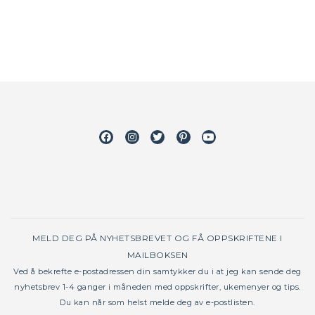
Facebook
Instagram
Twitter
Pinterest
Youtube
MELD DEG PÅ NYHETSBREVET OG FÅ OPPSKRIFTENE I
MAILBOKSEN
Ved å bekrefte e-postadressen din samtykker du i at jeg kan sende deg
nyhetsbrev 1-4 ganger i måneden med oppskrifter, ukemenyer og tips.
Du kan når som helst melde deg av e-postlisten.