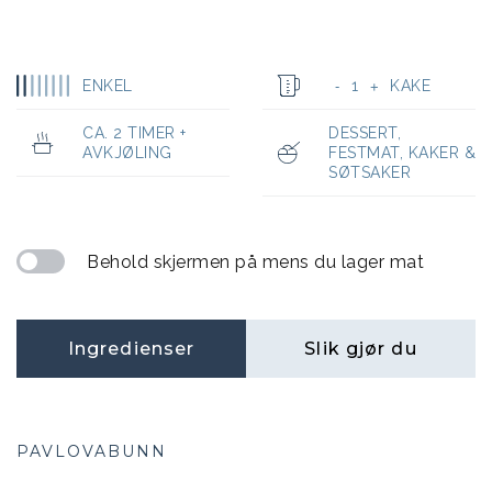
ENKEL
1
KAKE
-
+
CA. 2 TIMER +
DESSERT
,
AVKJØLING
FESTMAT
,
KAKER &
SØTSAKER
Behold skjermen på mens du lager mat
Ingredienser
Slik gjør du
PAVLOVABUNN