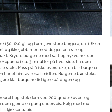
 (150-180 g), og form jevnstore burgere, ca. 1 ½ cm
n) og ikke jobb mer med deigen enn strengt
pakt. Krydre burgerne med salt og nykvernet sort
tekepanne i ca. 3 minutter på hver side. La dem
se stekt. Pass på å ikke oversteke, da blir burgeren
en har et hint av rosa i midten. Burgerne bør stekes
jøre klar burgerne tidligere på dagen (og
kebrett og stek dem ved 200 grader (over- og
Snu dem gjerne en gang underveis. Følg med mot
itt kjøkkenpapir.