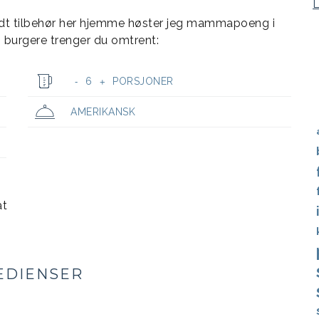
dt tilbehør her hjemme høster jeg mammapoeng i
 6 burgere trenger du omtrent:
6
PORSJONER
-
+
AMERIKANSK
at
EDIENSER