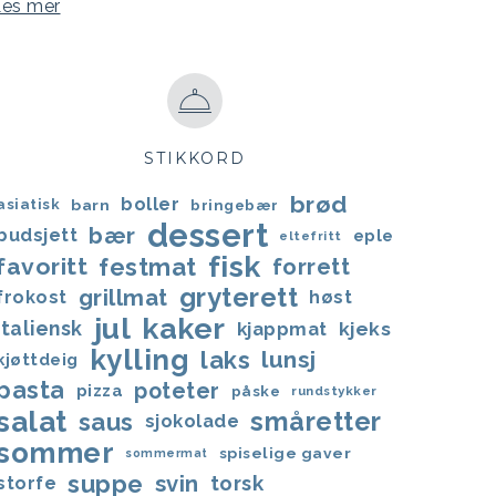
Les mer
STIKKORD
brød
boller
asiatisk
barn
bringebær
dessert
bær
budsjett
eple
eltefritt
fisk
favoritt
festmat
forrett
gryterett
grillmat
frokost
høst
jul
kaker
italiensk
kjappmat
kjeks
kylling
laks
lunsj
kjøttdeig
pasta
poteter
pizza
påske
rundstykker
salat
småretter
saus
sjokolade
sommer
spiselige gaver
sommermat
suppe
svin
torsk
storfe