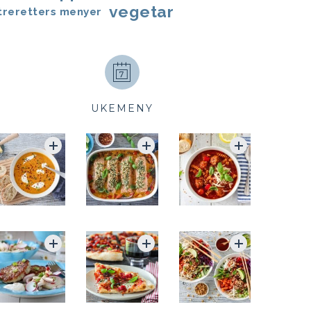
vegetar
treretters menyer
UKEMENY