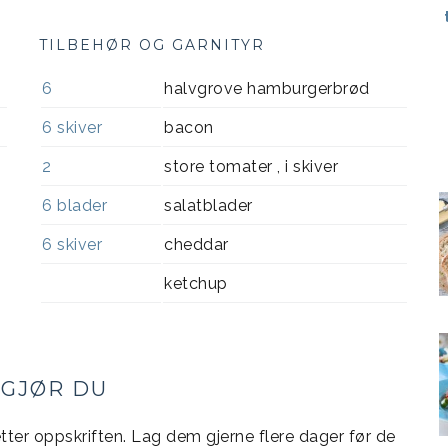
TILBEHØR OG GARNITYR
6
halvgrove hamburgerbrød
6
skiver
bacon
2
store tomater , i skiver
6
blader
salatblader
6
skiver
cheddar
ketchup
 GJØR DU
r oppskriften. Lag dem gjerne flere dager før de