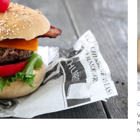
V
h
f