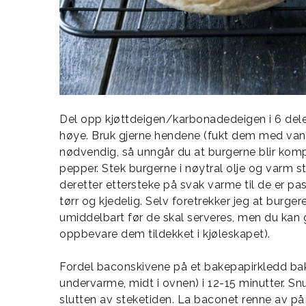
Del opp kjøttdeigen/karbonadedeigen i 6 deler
høye. Bruk gjerne hendene (fukt dem med van
nødvendig, så unngår du at burgerne blir kom
pepper. Stek burgerne i nøytral olje og varm s
deretter ettersteke på svak varme til de er pas
tørr og kjedelig. Selv foretrekker jeg at burger
umiddelbart før de skal serveres, men du kan g
oppbevare dem tildekket i kjøleskapet).
Fordel baconskivene på et bakepapirkledd ba
undervarme, midt i ovnen) i 12-15 minutter. 
slutten av steketiden. La baconet renne av på l