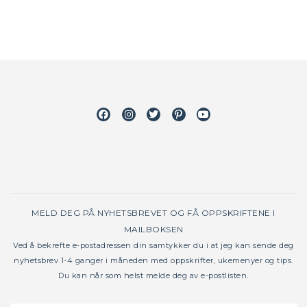
Facebook
Instagram
Twitter
Pinterest
Youtube
MELD DEG PÅ NYHETSBREVET OG FÅ OPPSKRIFTENE I
MAILBOKSEN
Ved å bekrefte e-postadressen din samtykker du i at jeg kan sende deg
nyhetsbrev 1-4 ganger i måneden med oppskrifter, ukemenyer og tips.
Du kan når som helst melde deg av e-postlisten.