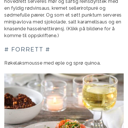
hovedrett serveres mør og saftig reinsdyrstek med
en fyldig rødvinsaus, kremet sellerirotpuré og
sødmefulle pærer. Og som et søtt punktum serveres
minipavlova med sjokolade, salt karamellsaus og en
knasende hasselnøttkrønsj. (Klikk på bildene for å
komme til oppskriftene.)
# FORRETT #
Røkelaksmousse med eple og sprø quinoa.