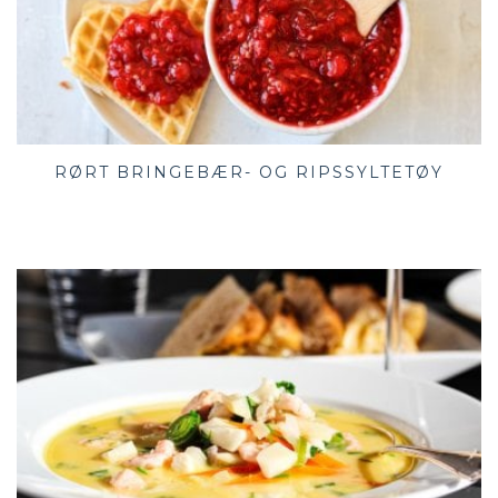
RØRT BRINGEBÆR- OG RIPSSYLTETØY