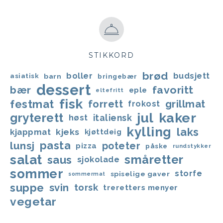
STIKKORD
brød
boller
budsjett
asiatisk
barn
bringebær
dessert
favoritt
bær
eple
eltefritt
fisk
festmat
forrett
grillmat
frokost
jul
kaker
gryterett
italiensk
høst
kylling
laks
kjappmat
kjeks
kjøttdeig
lunsj
pasta
poteter
pizza
påske
rundstykker
salat
småretter
saus
sjokolade
sommer
storfe
spiselige gaver
sommermat
suppe
svin
torsk
treretters menyer
vegetar