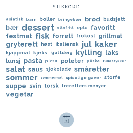
STIKKORD
brød
boller
budsjett
asiatisk
barn
bringebær
dessert
favoritt
bær
eple
eltefritt
fisk
festmat
forrett
grillmat
frokost
jul
kaker
gryterett
italiensk
høst
kylling
laks
kjappmat
kjeks
kjøttdeig
lunsj
pasta
poteter
pizza
påske
rundstykker
salat
småretter
saus
sjokolade
sommer
storfe
spiselige gaver
sommermat
suppe
svin
torsk
treretters menyer
vegetar