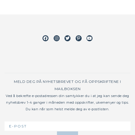
Facebook
Instagram
Twitter
Pinterest
Youtube
MELD DEG PÅ NYHETSBREVET OG FÅ OPPSKRIFTENE I
MAILBOKSEN
Ved å bekrefte e-postadressen din samtykker du i at jeg kan sende deg
nyhetsbrev 1-4 ganger i måneden med oppskrifter, ukemenyer og tips.
Du kan når som helst melde deg av e-postlisten.