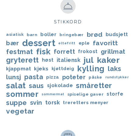
STIKKORD
brød
boller
budsjett
asiatisk
barn
bringebær
dessert
favoritt
bær
eple
eltefritt
fisk
festmat
forrett
grillmat
frokost
jul
kaker
gryterett
italiensk
høst
kylling
laks
kjappmat
kjeks
kjøttdeig
lunsj
pasta
poteter
pizza
påske
rundstykker
salat
småretter
saus
sjokolade
sommer
storfe
spiselige gaver
sommermat
suppe
svin
torsk
treretters menyer
vegetar