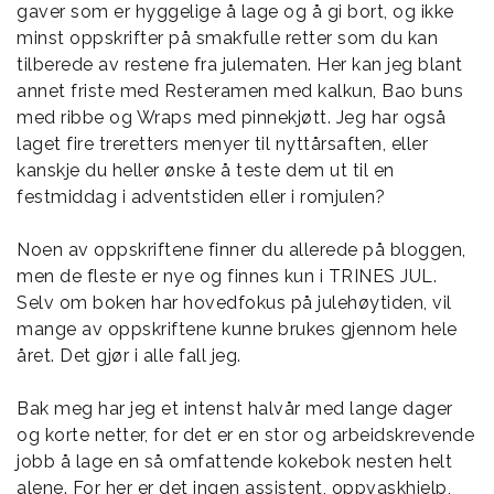
gaver som er hyggelige å lage og å gi bort, og ikke
minst oppskrifter på smakfulle retter som du kan
tilberede av restene fra julematen. Her kan jeg blant
annet friste med Resteramen med kalkun, Bao buns
med ribbe og Wraps med pinnekjøtt. Jeg har også
laget fire treretters menyer til nyttårsaften, eller
kanskje du heller ønske å teste dem ut til en
festmiddag i adventstiden eller i romjulen?
Noen av oppskriftene finner du allerede på bloggen,
men de fleste er nye og finnes kun i TRINES JUL.
Selv om boken har hovedfokus på julehøytiden, vil
mange av oppskriftene kunne brukes gjennom hele
året. Det gjør i alle fall jeg.
Bak meg har jeg et intenst halvår med lange dager
og korte netter, for det er en stor og arbeidskrevende
jobb å lage en så omfattende kokebok nesten helt
alene. For her er det ingen assistent, oppvaskhjelp,