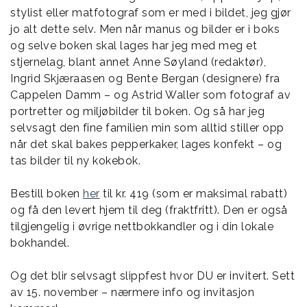
stylist eller matfotograf som er med i bildet, jeg gjør
jo alt dette selv. Men når manus og bilder er i boks
og selve boken skal lages har jeg med meg et
stjernelag, blant annet Anne Søyland (redaktør),
Ingrid Skjæraasen og Bente Bergan (designere) fra
Cappelen Damm – og Astrid Waller som fotograf av
portretter og miljøbilder til boken. Og så har jeg
selvsagt den fine familien min som alltid stiller opp
når det skal bakes pepperkaker, lages konfekt – og
tas bilder til ny kokebok.
Bestill boken
her
til kr. 419 (som er maksimal rabatt)
og få den levert hjem til deg (fraktfritt). Den er også
tilgjengelig i øvrige nettbokkandler og i din lokale
bokhandel.
Og det blir selvsagt slippfest hvor DU er invitert. Sett
av 15. november – nærmere info og invitasjon