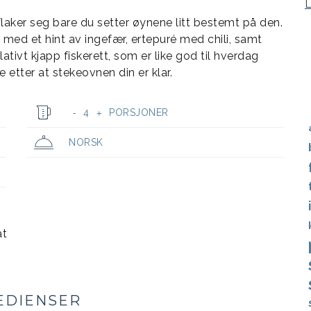
flaker seg bare du setter øynene litt bestemt på den.
 med et hint av ingefær, ertepuré med chili, samt
ativt kjapp fiskerett, som er like god til hverdag
 etter at stekeovnen din er klar.
4
PORSJONER
-
+
NORSK
at
EDIENSER