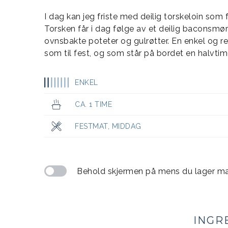
I dag kan jeg friste med deilig torskeloin som 
Torsken får i dag følge av et deilig baconsmør
ovnsbakte poteter og gulrøtter. En enkel og rel
som til fest, og som står på bordet en halvtime
ENKEL
CA. 1 TIME
FESTMAT
,
MIDDAG
Behold skjermen på mens du lager m
INGR