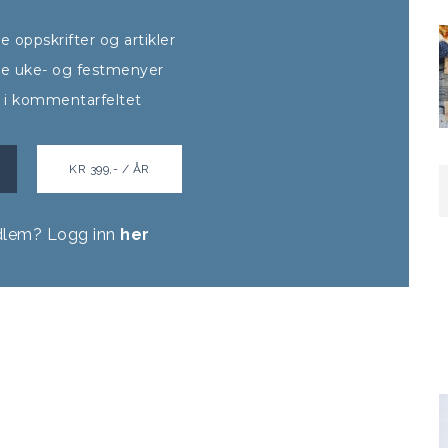
lle oppskrifter og artikler
alle uke- og festmenyer
t i kommentarfeltet
KR 399,- / ÅR
dlem? Logg inn
her