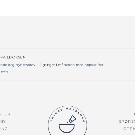
 MAILBOKSEN
sende deg nyhetsbrev 1-4 ganger i måneden med oppskrifter,
isten.
FTER
I
NY
SPØRS
TING
OPP