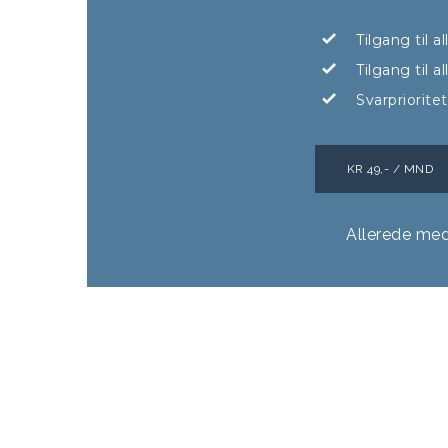
Tilgang til a
Tilgang til 
Svarpriorite
KR 49,- / MND
Allerede me