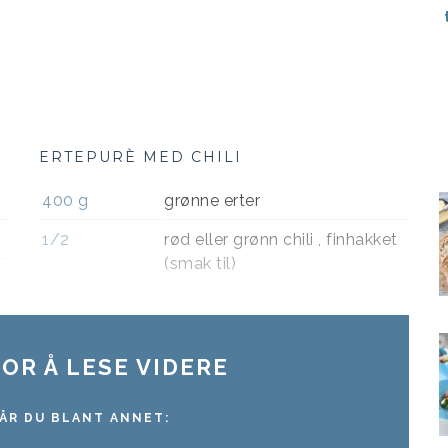
ERTEPURÈ MED CHILI
400
g
grønne erter
1/2
rød eller grønn chili , finhakket
(smak til)
OR Å LESE VIDERE
ÅR DU BLANT ANNET: