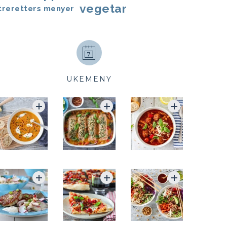
vegetar
treretters menyer
UKEMENY