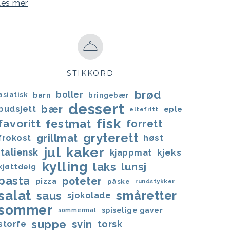
Les mer
STIKKORD
brød
boller
asiatisk
barn
bringebær
dessert
bær
budsjett
eple
eltefritt
fisk
favoritt
festmat
forrett
gryterett
grillmat
frokost
høst
jul
kaker
italiensk
kjappmat
kjeks
kylling
laks
lunsj
kjøttdeig
pasta
poteter
pizza
påske
rundstykker
salat
småretter
saus
sjokolade
sommer
spiselige gaver
sommermat
suppe
svin
torsk
storfe