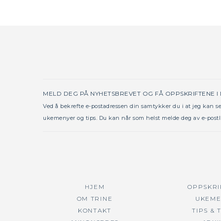
MELD DEG PÅ NYHETSBREVET OG FÅ OPPSKRIFTENE I
Ved å bekrefte e-postadressen din samtykker du i at jeg kan 
ukemenyer og tips. Du kan når som helst melde deg av e-postl
HJEM
OPPSKRI
OM TRINE
UKEME
KONTAKT
TIPS & 