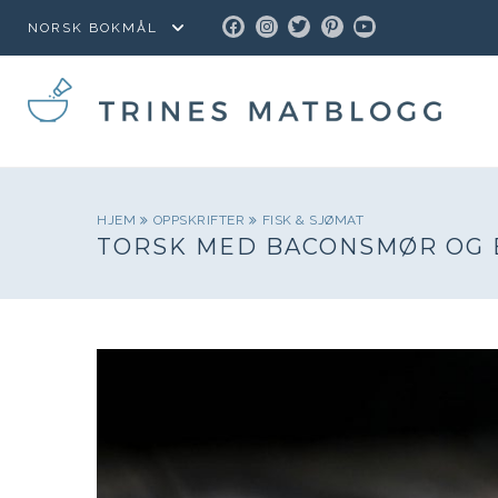
FACEBOOK
INSTAGRAM
TWITTER
PINTEREST
YOUTUBE
HJEM
OPPSKRIFTER
FISK & SJØMAT
TORSK MED BACONSMØR OG