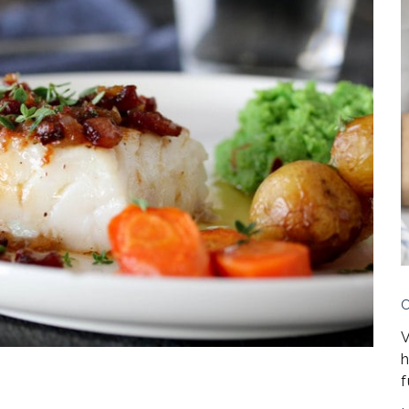
V
h
f