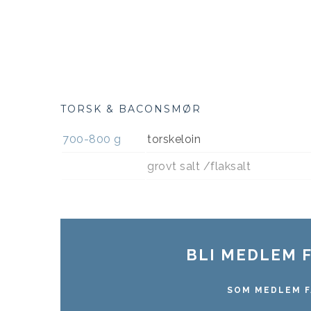
TORSK & BACONSMØR
700-800
g
torskeloin
grovt salt /flaksalt
BLI MEDLEM F
SOM MEDLEM F