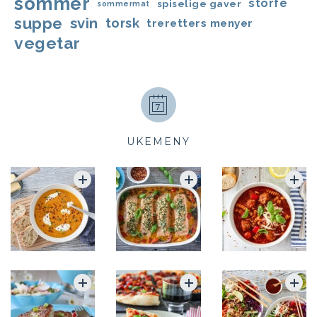
sommer
storfe
spiselige gaver
sommermat
suppe
svin
torsk
treretters menyer
vegetar
UKEMENY