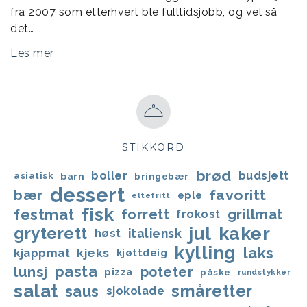
fra 2007 som etterhvert ble fulltidsjobb, og vel så
det…
Les mer
STIKKORD
brød
boller
budsjett
asiatisk
barn
bringebær
dessert
favoritt
bær
eple
eltefritt
fisk
festmat
forrett
grillmat
frokost
jul
kaker
gryterett
italiensk
høst
kylling
laks
kjappmat
kjeks
kjøttdeig
lunsj
pasta
poteter
pizza
påske
rundstykker
salat
småretter
saus
sjokolade