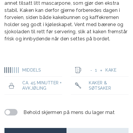
annet tilsatt litt mascarpone, som gjør den ekstra
stabil. Kaken kan derfor gjerne forberedes dagen i
forveien, siden både kakebunnen og kaffekremen
holder seg godt i kjøleskapet. Vent med bærene og
sjokoladen til rett før servering, slik at kaken fremstår
frisk og innbydende når den settes på bordet.
MIDDELS
1
KAKE
-
+
CA. 45 MINUTTER +
KAKER &
AVKJØLING
SØTSAKER
Behold skjermen på mens du lager mat