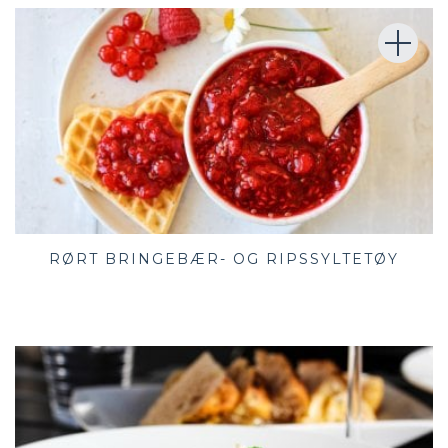
RØRT BRINGEBÆR- OG RIPSSYLTETØY