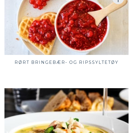
RØRT BRINGEBÆR- OG RIPSSYLTETØY