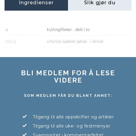
Ingredienser
Slik gjør du
4
kyllingfileter , delt i to
225
g
chorizo speket pølse , i skiver
BLI MEDLEM FOR Å LESE
VIDERE
SOM MEDLEM FÅR DU BLANT ANNET:
Tilgang til alle oppskrifter og artikler
Tilgang til alle uke- og festmenyer
Svarprioritet i kommentarfeltet