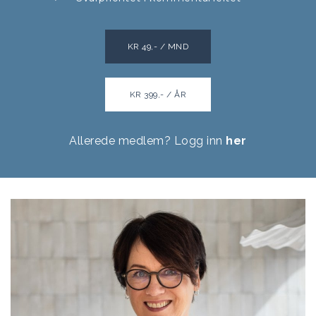
KR 49,- / MND
KR 399,- / ÅR
Allerede medlem? Logg inn
her