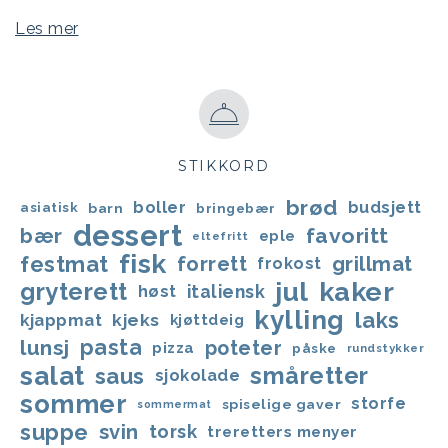
Les mer
STIKKORD
brød
boller
budsjett
asiatisk
barn
bringebær
dessert
favoritt
bær
eple
eltefritt
fisk
festmat
forrett
grillmat
frokost
jul
kaker
gryterett
italiensk
høst
kylling
laks
kjappmat
kjeks
kjøttdeig
lunsj
pasta
poteter
pizza
påske
rundstykker
salat
småretter
saus
sjokolade
sommer
storfe
spiselige gaver
sommermat
suppe
svin
torsk
treretters menyer