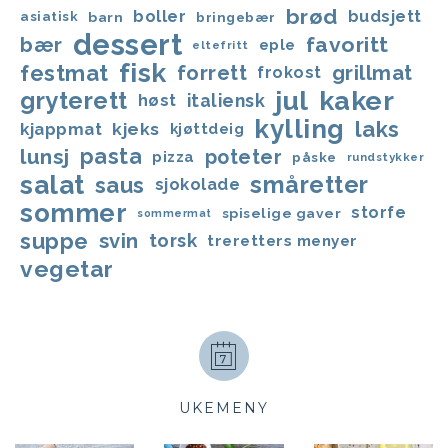
brød
boller
budsjett
asiatisk
barn
bringebær
dessert
favoritt
bær
eple
eltefritt
fisk
festmat
forrett
grillmat
frokost
jul
kaker
gryterett
italiensk
høst
kylling
laks
kjappmat
kjeks
kjøttdeig
lunsj
pasta
poteter
pizza
påske
rundstykker
salat
småretter
saus
sjokolade
sommer
storfe
spiselige gaver
sommermat
suppe
svin
torsk
treretters menyer
vegetar
UKEMENY