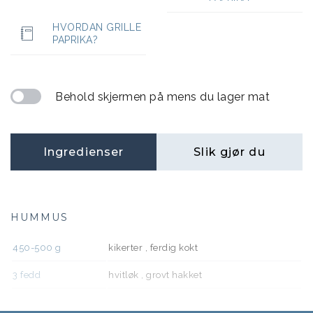
HVORDAN GRILLE
PAPRIKA?
Behold skjermen på mens du lager mat
Ingredienser
Slik gjør du
HUMMUS
450-500
g
kikerter , ferdig kokt
3
fedd
hvitløk , grovt hakket