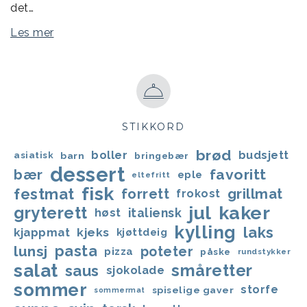
det…
Les mer
STIKKORD
brød
boller
budsjett
asiatisk
barn
bringebær
dessert
favoritt
bær
eple
eltefritt
fisk
festmat
forrett
grillmat
frokost
jul
kaker
gryterett
italiensk
høst
kylling
laks
kjappmat
kjeks
kjøttdeig
lunsj
pasta
poteter
pizza
påske
rundstykker
salat
småretter
saus
sjokolade
sommer
storfe
spiselige gaver
sommermat