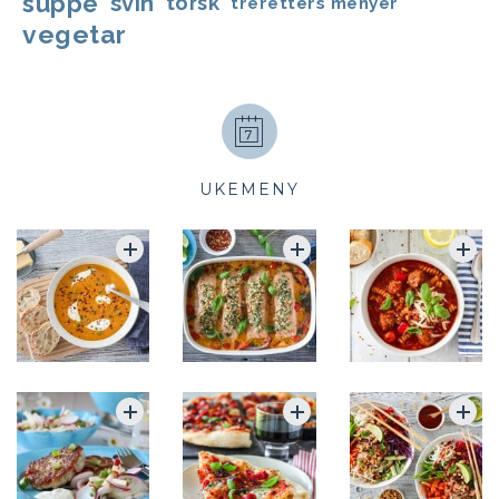
suppe
svin
torsk
treretters menyer
vegetar
UKEMENY