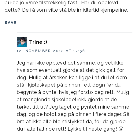
burde jo være tilstrekkelig fast.. Har du opplevd
dette? De få som ville stå ble imidlertid kjempefine.
SVAR
Trine ;)
12. NOVEMBER 2012 AT 17:56
Jeg har ikke opplevd det samme, og vet ikke
hva som eventuelt gjorde at det gikk galt for
deg. Mulig at årsaken kan ligge i at du lot dem
stå i kjøleskapet på pinnen i ett døgn før du
begynte å pynte, hvis jeg forsto deg rett. Mulig
at manglende sjokoladetrekk gjorde at de
tørket litt ut? Jeg laget og pyntet mine samme
dag, og de holdt seg på pinnen i flere dager. Så
bra at ikke alle ble mislykket da, for da gjorde
du i alle fall noe rett! Lykke til neste gang! 🙂