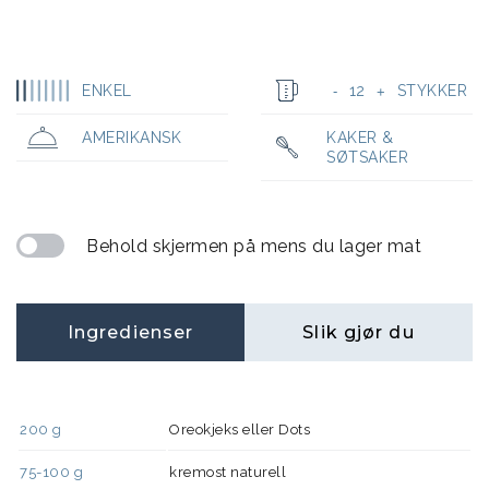
ENKEL
12
STYKKER
-
+
AMERIKANSK
KAKER &
SØTSAKER
Behold skjermen på mens du lager mat
Ingredienser
Slik gjør du
200
g
Oreokjeks eller Dots
75-100
g
kremost naturell