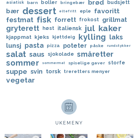
brød
boller
budsjett
asiatisk
barn
bringebær
dessert
favoritt
bær
eple
eltefritt
fisk
festmat
forrett
grillmat
frokost
jul
kaker
gryterett
italiensk
høst
kylling
laks
kjappmat
kjeks
kjøttdeig
lunsj
pasta
poteter
pizza
påske
rundstykker
salat
småretter
saus
sjokolade
sommer
storfe
spiselige gaver
sommermat
suppe
svin
torsk
treretters menyer
vegetar
UKEMENY