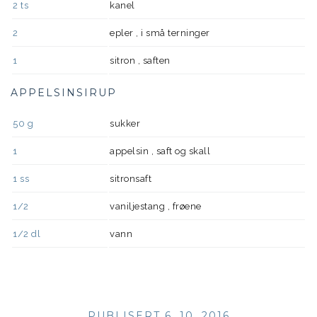
2
ts
kanel
2
epler , i små terninger
1
sitron , saften
APPELSINSIRUP
50
g
sukker
1
appelsin , saft og skall
1
ss
sitronsaft
1/2
vaniljestang , frøene
1/2
dl
vann
PUBLISERT 6. 10. 2016