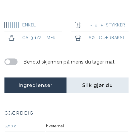
ENKEL
2
STYKKER
-
+
CA. 3 1/2 TIMER
SØT GJÆRBAKST
Behold skjermen på mens du lager mat
Ingredienser
Slik gjør du
GJÆRDEIG
500
g
hvetemel