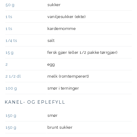
50
g
sukker
1
ts
vaniljesukker (ekte)
1
ts
kardemomme
1/4
ts
salt
15
g
fersk gjær (eller 1/2 pakke tørrgjær)
2
egg
2 1/2
dl
melk (romtemperert)
100
g
smør i terninger
KANEL- OG EPLEFYLL
150
g
smør
150
g
brunt sukker