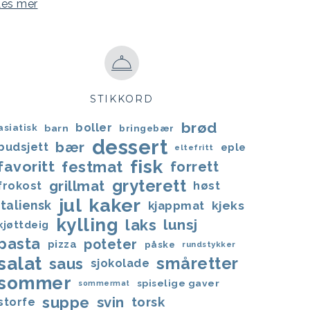
Les mer
STIKKORD
brød
boller
asiatisk
barn
bringebær
dessert
bær
budsjett
eple
eltefritt
fisk
favoritt
festmat
forrett
gryterett
grillmat
frokost
høst
jul
kaker
italiensk
kjappmat
kjeks
kylling
laks
lunsj
kjøttdeig
pasta
poteter
pizza
påske
rundstykker
salat
småretter
saus
sjokolade
sommer
spiselige gaver
sommermat
suppe
svin
torsk
storfe