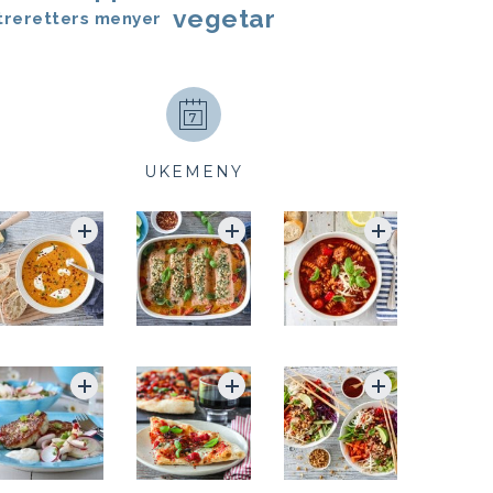
vegetar
treretters menyer
UKEMENY