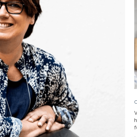
V
h
f