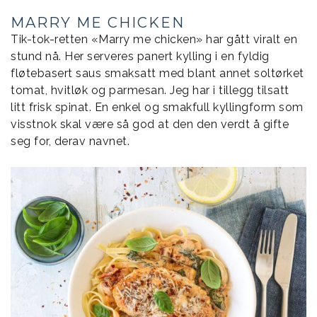
MARRY ME CHICKEN
Tik-tok-retten «Marry me chicken» har gått viralt en
stund nå. Her serveres panert kylling i en fyldig
fløtebasert saus smaksatt med blant annet soltørket
tomat, hvitløk og parmesan. Jeg har i tillegg tilsatt
litt frisk spinat. En enkel og smakfull kyllingform som
visstnok skal være så god at den den verdt å gifte
seg for, derav navnet.