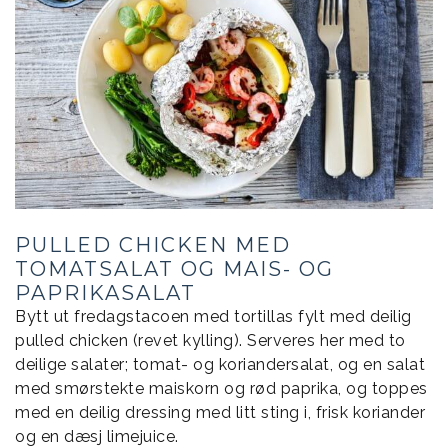
PULLED CHICKEN MED
TOMATSALAT OG MAIS- OG
PAPRIKASALAT
Bytt ut fredagstacoen med tortillas fylt med deilig
pulled chicken (revet kylling). Serveres her med to
deilige salater; tomat- og koriandersalat, og en salat
med smørstekte maiskorn og rød paprika, og toppes
med en deilig dressing med litt sting i, frisk koriander
og en dæsj limejuice.