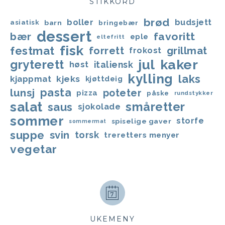
STIKKORD
brød
boller
budsjett
asiatisk
barn
bringebær
dessert
favoritt
bær
eple
eltefritt
fisk
festmat
forrett
grillmat
frokost
jul
kaker
gryterett
italiensk
høst
kylling
laks
kjappmat
kjeks
kjøttdeig
lunsj
pasta
poteter
pizza
påske
rundstykker
salat
småretter
saus
sjokolade
sommer
storfe
spiselige gaver
sommermat
suppe
svin
torsk
treretters menyer
vegetar
UKEMENY