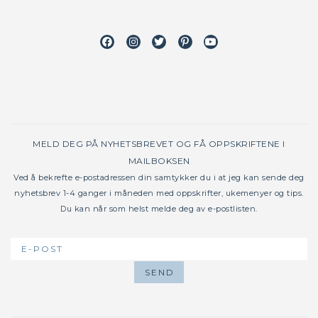
Facebook
Instagram
Twitter
Pinterest
Youtube
MELD DEG PÅ NYHETSBREVET OG FÅ OPPSKRIFTENE I
MAILBOKSEN
Ved å bekrefte e-postadressen din samtykker du i at jeg kan sende deg
nyhetsbrev 1-4 ganger i måneden med oppskrifter, ukemenyer og tips.
Du kan når som helst melde deg av e-postlisten.