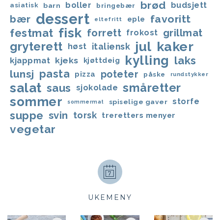
brød
boller
budsjett
asiatisk
barn
bringebær
dessert
favoritt
bær
eple
eltefritt
fisk
festmat
forrett
grillmat
frokost
jul
kaker
gryterett
italiensk
høst
kylling
laks
kjappmat
kjeks
kjøttdeig
lunsj
pasta
poteter
pizza
påske
rundstykker
salat
småretter
saus
sjokolade
sommer
storfe
spiselige gaver
sommermat
suppe
svin
torsk
treretters menyer
vegetar
UKEMENY