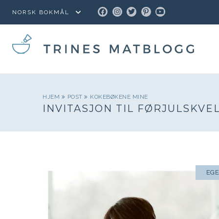
FACEBOOK
INSTAGRAM
TWITTER
PINTEREST
YOUTUBE
HJEM
POST
KOKEBØKENE MINE
INVITASJON TIL FØRJULSKVE
EG