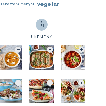
vegetar
treretters menyer
UKEMENY