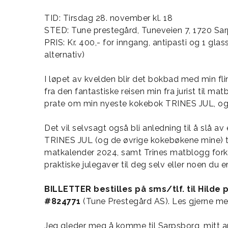
TID: Tirsdag 28. november kl. 18
STED: Tune prestegård, Tuneveien 7, 1720 Sa
PRIS: Kr. 400,- for inngang, antipasti og 1 glas
alternativ)
I løpet av kvelden blir det bokbad med min flin
fra den fantastiske reisen min fra jurist til ma
prate om min nyeste kokebok TRINES JUL, og del
Det vil selvsagt også bli anledning til å slå av
TRINES JUL (og de øvrige kokebøkene mine) til 
matkalender 2024, samt Trines matblogg fork
praktiske julegaver til deg selv eller noen du er
BILLETTER bestilles på sms/tlf. til Hilde p
#824771
(Tune Prestegård AS). Les gjerne 
Jeg gleder meg å komme til Sarpsborg, mitt an