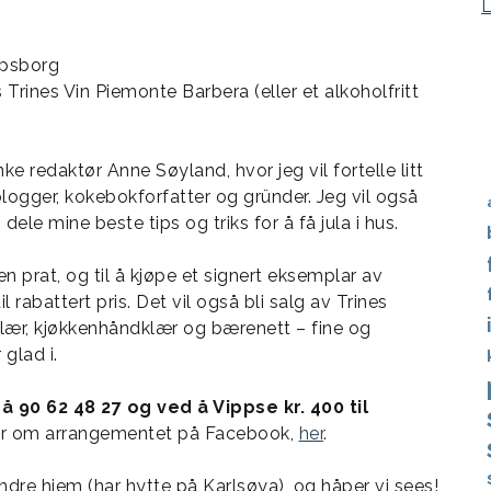
rpsborg
s Trines Vin Piemonte Barbera (eller et alkoholfritt
ke redaktør Anne Søyland, hvor jeg vil fortelle litt
tblogger, kokebokforfatter og gründer. Jeg vil også
e mine beste tips og triks for å få jula i hus.
 en prat, og til å kjøpe et signert eksemplar av
rabattert pris. Det vil også bli salg av Trines
lær, kjøkkenhåndklær og bærenett – fine og
 glad i.
å 90 62 48 27 og ved å Vippse kr. 400 til
mer om arrangementet på Facebook,
her
.
dre hjem (har hytte på Karlsøya), og håper vi sees!