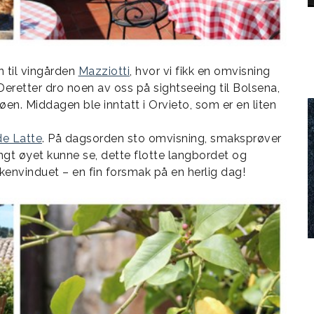
n til vingården
Mazziotti
, hvor vi fikk en omvisning
Deretter dro noen av oss på sightseeing til Bolsena,
en. Middagen ble inntatt i Orvieto, som er en liten
e Latte
. På dagsorden sto omvisning, smaksprøver
angt øyet kunne se, dette flotte langbordet og
kkenvinduet – en fin forsmak på en herlig dag!