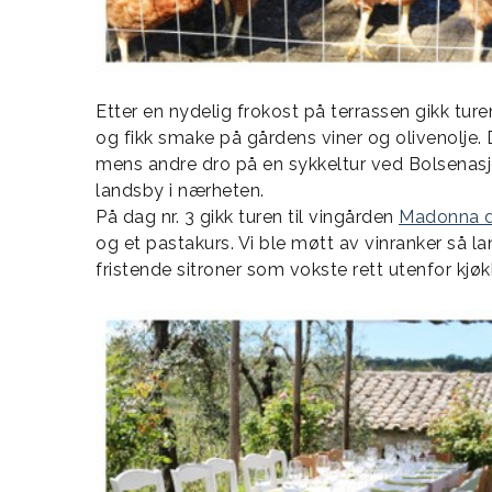
Etter en nydelig frokost på terrassen gikk ture
og fikk smake på gårdens viner og olivenolje. 
mens andre dro på en sykkeltur ved Bolsenasjø
landsby i nærheten.
På dag nr. 3 gikk turen til vingården
Madonna d
og et pastakurs. Vi ble møtt av vinranker så l
fristende sitroner som vokste rett utenfor kjø