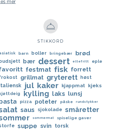
Les mer
STIKKORD
brød
boller
asiatisk
barn
bringebær
dessert
bær
budsjett
eple
eltefritt
fisk
favoritt
festmat
forrett
gryterett
grillmat
frokost
høst
jul
kaker
italiensk
kjappmat
kjeks
kylling
laks
lunsj
kjøttdeig
pasta
poteter
pizza
påske
rundstykker
salat
småretter
saus
sjokolade
sommer
spiselige gaver
sommermat
suppe
svin
torsk
storfe