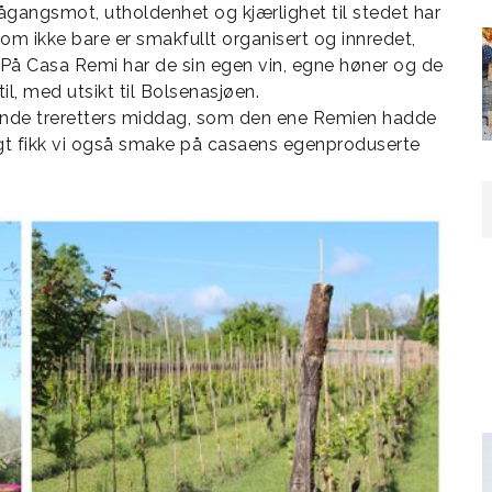
ågangsmot, utholdenhet og kjærlighet til stedet har
m ikke bare er smakfullt organisert og innredet,
På Casa Remi har de sin egen vin, egne høner og de
til, med utsikt til Bolsenasjøen.
kende treretters middag, som den ene Remien hadde
agt fikk vi også smake på casaens egenproduserte