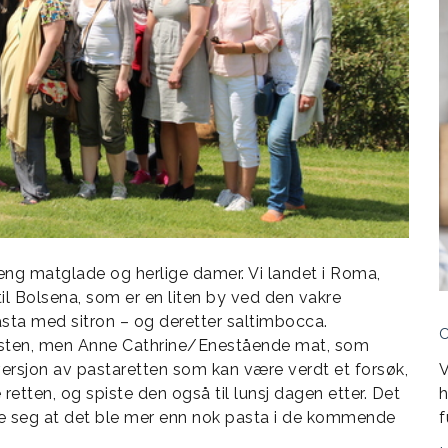
jeng matglade og herlige damer. Vi landet i Roma,
til Bolsena, som er en liten by ved den vakre
pasta med sitron – og deretter saltimbocca.
østen, men Anne Cathrine/Enestående mat, som
versjon av pastaretten som kan være verdt et forsøk,
V
retten, og spiste den også til lunsj dagen etter. Det
h
vise seg at det ble mer enn nok pasta i de kommende
f