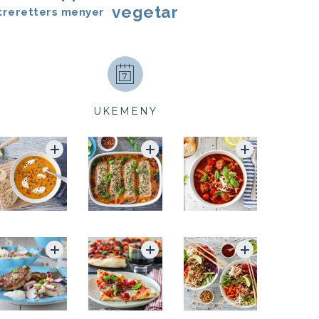
vegetar
treretters menyer
UKEMENY