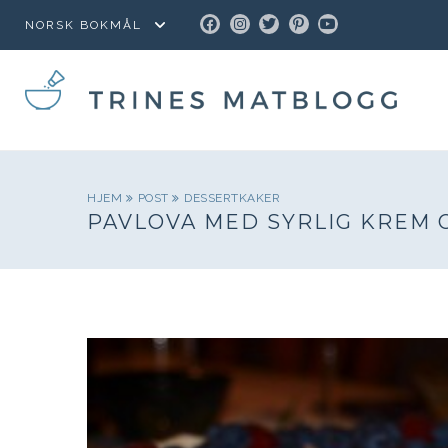
FACEBOOK
INSTAGRAM
TWITTER
PINTEREST
YOUTUBE
HJEM
POST
DESSERTKAKER
PAVLOVA MED SYRLIG KREM 