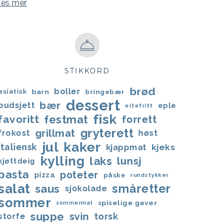
Les mer
STIKKORD
brød
boller
asiatisk
barn
bringebær
dessert
bær
budsjett
eple
eltefritt
fisk
favoritt
festmat
forrett
gryterett
grillmat
frokost
høst
jul
kaker
italiensk
kjappmat
kjeks
kylling
laks
lunsj
kjøttdeig
pasta
poteter
pizza
påske
rundstykker
salat
småretter
saus
sjokolade
sommer
spiselige gaver
sommermat
suppe
svin
torsk
storfe