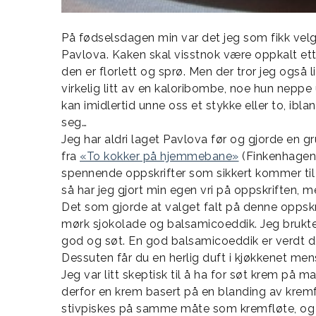
På fødselsdagen min var det jeg som fikk velge
Pavlova. Kaken skal visstnok være oppkalt et
den er florlett og sprø. Men der tror jeg også 
virkelig litt av en kaloribombe, noe hun neppe
kan imidlertid unne oss et stykke eller to, ibl
seg…
Jeg har aldri laget Pavlova før og gjorde en g
fra
«To kokker på hjemmebane»
(Finkenhagen
spennende oppskrifter som sikkert kommer til å
så har jeg gjort min egen vri på oppskriften,
Det som gjorde at valget falt på denne oppsk
mørk sjokolade og balsamicoeddik. Jeg brukte
god og søt. En god balsamicoeddik er verdt de ek
Dessuten får du en herlig duft i kjøkkenet me
Jeg var litt skeptisk til å ha for søt krem på 
derfor en krem basert på en blanding av krem
stivpiskes på samme måte som kremfløte, og gi