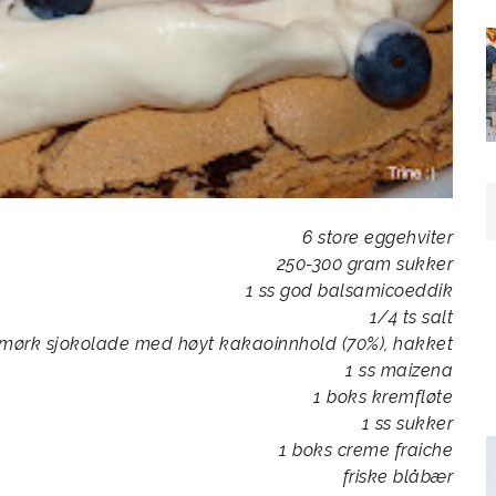
6 store eggehviter
250-300 gram sukker
1 ss god balsamicoeddik
1/4 ts salt
mørk sjokolade med høyt kakaoinnhold (70%), hakket
1 ss maizena
1 boks kremfløte
1 ss sukker
1 boks creme fraiche
friske blåbær