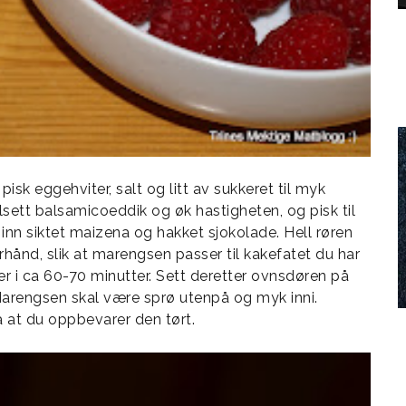
sk eggehviter, salt og litt av sukkeret til myk
ilsett balsamicoeddik og øk hastigheten, og pisk til
 inn siktet maizena og hakket sjokolade. Hell røren
rhånd, slik at marengsen passer til kakefatet du har
r i ca 60-70 minutter. Sett deretter ovnsdøren på
Marengsen skal være sprø utenpå og myk inni.
 at du oppbevarer den tørt.