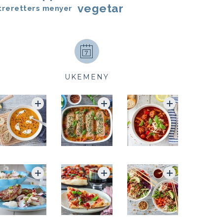
vegetar
treretters menyer
UKEMENY