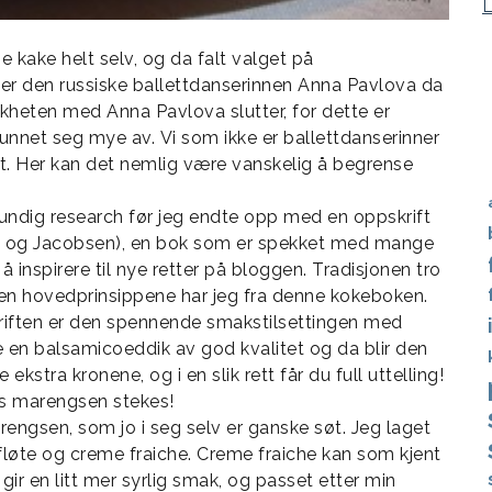
 kake helt selv, og da falt valget på
ter den russiske ballettdanserinnen Anna Pavlova da
likheten med Anna Pavlova slutter, for dette er
 unnet seg mye av. Vi som ikke er ballettdanserinner
ant. Her kan det nemlig være vanskelig å begrense
rundig research før jeg endte opp med en oppskrift
 og Jacobsen), en bok som er spekket med mange
 inspirere til nye retter på bloggen. Tradisjonen tro
 men hovedprinsippene har jeg fra denne kokeboken.
riften er den spennende smakstilsettingen med
 en balsamicoeddik av god kvalitet og da blir den
stra kronene, og i en slik rett får du full uttelling!
ns marengsen stekes!
marengsen, som jo i seg selv er ganske søt. Jeg laget
fløte og creme fraiche. Creme fraiche kan som kjent
r en litt mer syrlig smak, og passet etter min