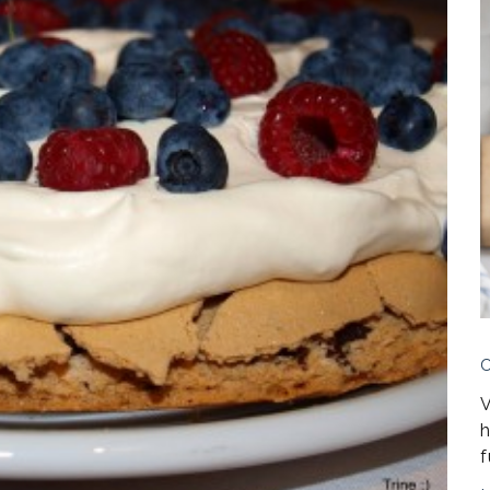
V
h
f