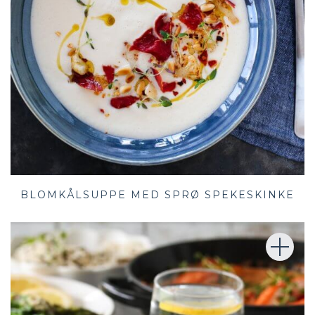
BLOMKÅLSUPPE MED SPRØ SPEKESKINKE