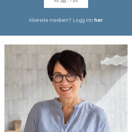
KR 399,- / ÅR
Allerede medlem? Logg inn
her