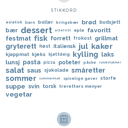
STIKKORD
brød
boller
budsjett
asiatisk
barn
bringebær
dessert
favoritt
bær
eple
eltefritt
fisk
festmat
forrett
grillmat
frokost
jul
kaker
gryterett
italiensk
høst
kylling
laks
kjappmat
kjeks
kjøttdeig
lunsj
pasta
poteter
pizza
påske
rundstykker
salat
småretter
saus
sjokolade
sommer
storfe
spiselige gaver
sommermat
suppe
svin
torsk
treretters menyer
vegetar