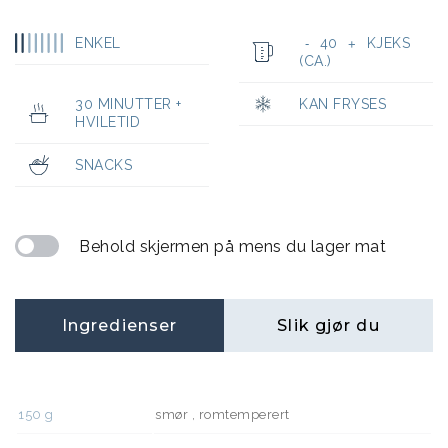
ENKEL
40
KJEKS
-
+
(CA.)
30 MINUTTER +
KAN FRYSES
HVILETID
SNACKS
Behold skjermen på mens du lager mat
Ingredienser
Slik gjør du
150
g
smør , romtemperert