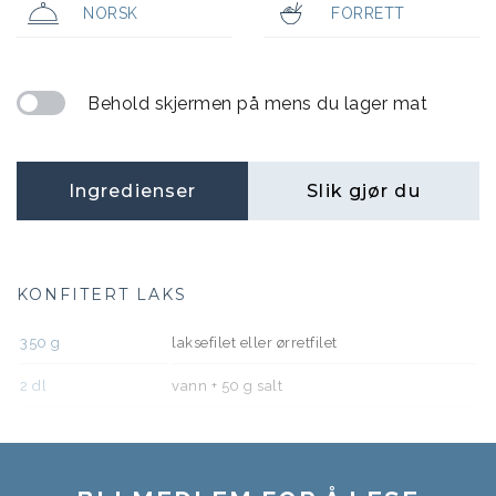
NORSK
FORRETT
Behold skjermen på mens du lager mat
Ingredienser
Slik gjør du
KONFITERT LAKS
350
g
laksefilet eller ørretfilet
2
dl
vann + 50 g salt