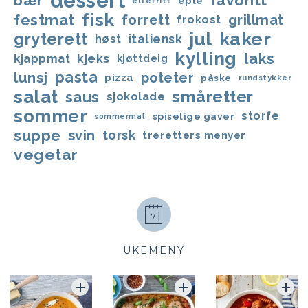
dessert
favoritt
bær
eple
eltefritt
fisk
festmat
forrett
grillmat
frokost
jul
kaker
gryterett
italiensk
høst
kylling
laks
kjappmat
kjeks
kjøttdeig
lunsj
pasta
poteter
pizza
påske
rundstykker
salat
småretter
saus
sjokolade
sommer
storfe
spiselige gaver
sommermat
suppe
svin
torsk
treretters menyer
vegetar
UKEMENY