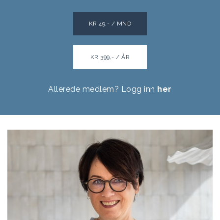
KR 49,- / MND
KR 399,- / ÅR
Allerede medlem? Logg inn
her