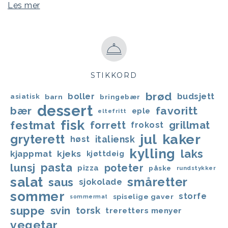
Les mer
STIKKORD
brød
boller
budsjett
asiatisk
barn
bringebær
dessert
favoritt
bær
eple
eltefritt
fisk
festmat
forrett
grillmat
frokost
jul
kaker
gryterett
italiensk
høst
kylling
laks
kjappmat
kjeks
kjøttdeig
lunsj
pasta
poteter
pizza
påske
rundstykker
salat
småretter
saus
sjokolade
sommer
storfe
spiselige gaver
sommermat
suppe
svin
torsk
treretters menyer
vegetar