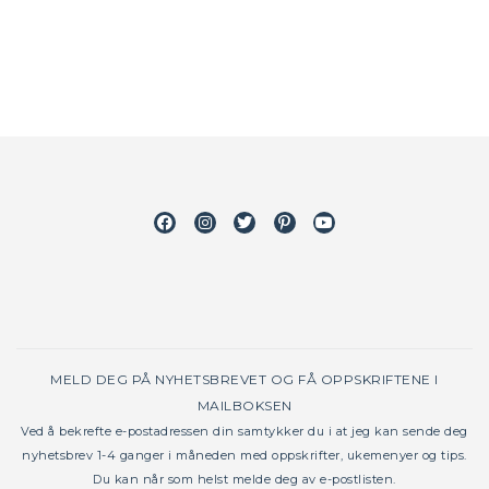
Facebook
Instagram
Twitter
Pinterest
Youtube
MELD DEG PÅ NYHETSBREVET OG FÅ OPPSKRIFTENE I
MAILBOKSEN
Ved å bekrefte e-postadressen din samtykker du i at jeg kan sende deg
nyhetsbrev 1-4 ganger i måneden med oppskrifter, ukemenyer og tips.
Du kan når som helst melde deg av e-postlisten.