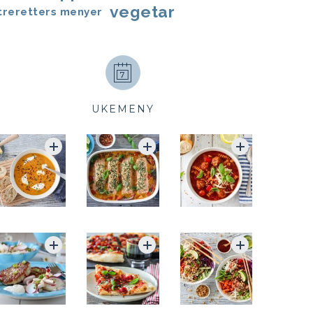
vegetar
treretters menyer
UKEMENY