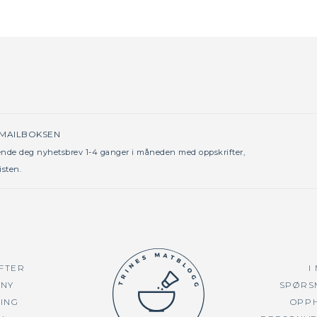
 MAILBOKSEN
sende deg nyhetsbrev 1-4 ganger i måneden med oppskrifter,
isten.
FTER
I
NY
SPØRS
TING
OPP