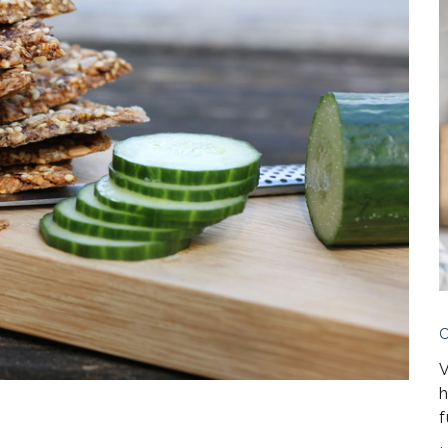
V
h
f