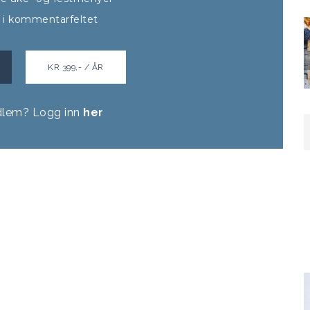
t i kommentarfeltet
KR 399,- / ÅR
dlem? Logg inn
her