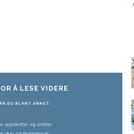
OR Å LESE VIDERE
ÅR DU BLANT ANNET:
lle oppskrifter og artikler
alle uke- og festmenyer