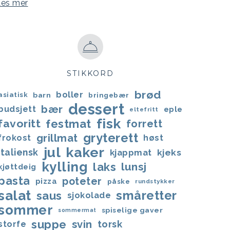
Les mer
STIKKORD
brød
boller
asiatisk
barn
bringebær
dessert
bær
budsjett
eple
eltefritt
fisk
favoritt
festmat
forrett
gryterett
grillmat
frokost
høst
jul
kaker
italiensk
kjappmat
kjeks
kylling
laks
lunsj
kjøttdeig
pasta
poteter
pizza
påske
rundstykker
salat
småretter
saus
sjokolade
sommer
spiselige gaver
sommermat
suppe
svin
torsk
storfe