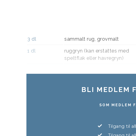
3
dl
sammalt rug, grovmalt
1
dl
ruggryn (kan erstattes med
speltflak eller havregryn)
BLI MEDLEM F
SOM MEDLEM F
Tilgang til a
Tilgang til 