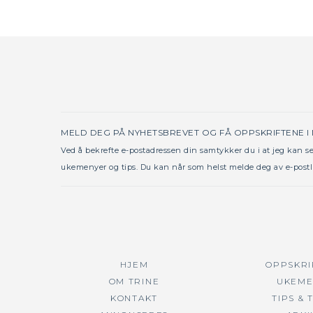
MELD DEG PÅ NYHETSBREVET OG FÅ OPPSKRIFTENE I
Ved å bekrefte e-postadressen din samtykker du i at jeg kan 
ukemenyer og tips. Du kan når som helst melde deg av e-postl
HJEM
OPPSKRI
OM TRINE
UKEME
KONTAKT
TIPS & 