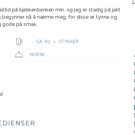
ltid på kjøkkenbenken min, og jeg er stadig på jakt
g begynner nå å nærme meg, for disse er tynne og
ig gode på smak.
CA. 60
STYKKER
-
+
NORSK
at
EDIENSER