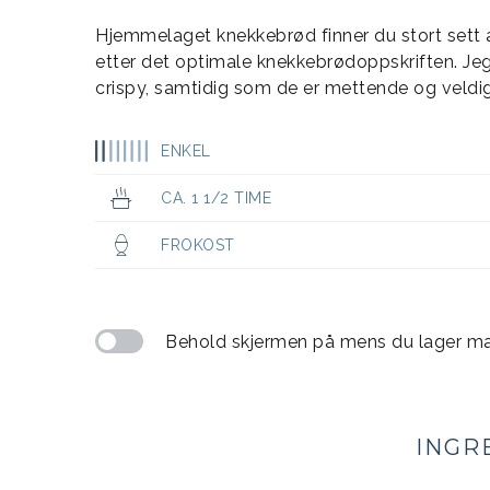
Hjemmelaget knekkebrød finner du stort sett al
etter det optimale knekkebrødoppskriften. Je
crispy, samtidig som de er mettende og veld
ENKEL
CA. 1 1/2 TIME
FROKOST
Behold skjermen på mens du lager m
INGR