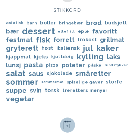
STIKKORD
brød
boller
budsjett
asiatisk
barn
bringebær
dessert
favoritt
bær
eple
eltefritt
fisk
festmat
forrett
grillmat
frokost
jul
kaker
gryterett
italiensk
høst
kylling
laks
kjappmat
kjeks
kjøttdeig
lunsj
pasta
poteter
pizza
påske
rundstykker
salat
småretter
saus
sjokolade
sommer
storfe
spiselige gaver
sommermat
suppe
svin
torsk
treretters menyer
vegetar