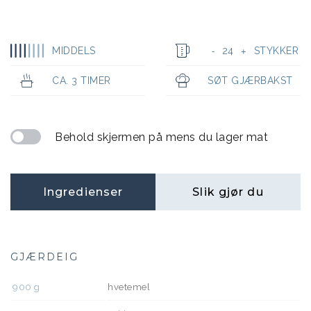
MIDDELS
24
STYKKER
-
+
CA. 3 TIMER
SØT GJÆRBAKST
Behold skjermen på mens du lager mat
Ingredienser
Slik gjør du
GJÆRDEIG
900
g
hvetemel