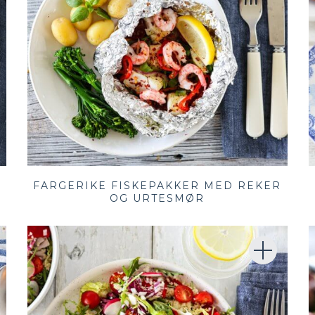
FARGERIKE FISKEPAKKER MED REKER
OG URTESMØR