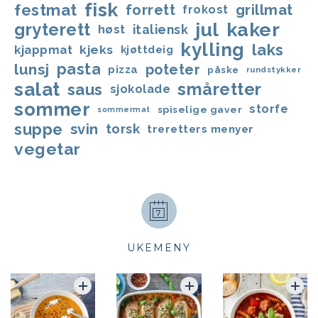
fisk
festmat
forrett
grillmat
frokost
jul
kaker
gryterett
italiensk
høst
kylling
laks
kjappmat
kjeks
kjøttdeig
lunsj
pasta
poteter
pizza
påske
rundstykker
salat
småretter
saus
sjokolade
sommer
storfe
spiselige gaver
sommermat
suppe
svin
torsk
treretters menyer
vegetar
UKEMENY