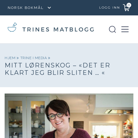
0
LOGG INN
HJEM
TRINE I MEDIA
MITT LØRENSKOG – «DET ER
KLART JEG BLIR SLITEN … «