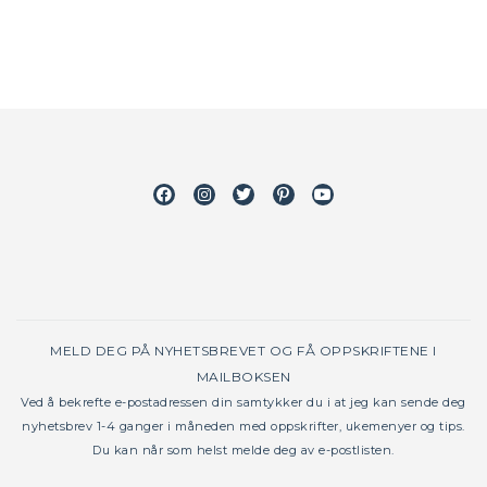
Facebook
Instagram
Twitter
Pinterest
Youtube
MELD DEG PÅ NYHETSBREVET OG FÅ OPPSKRIFTENE I
MAILBOKSEN
Ved å bekrefte e-postadressen din samtykker du i at jeg kan sende deg
nyhetsbrev 1-4 ganger i måneden med oppskrifter, ukemenyer og tips.
Du kan når som helst melde deg av e-postlisten.