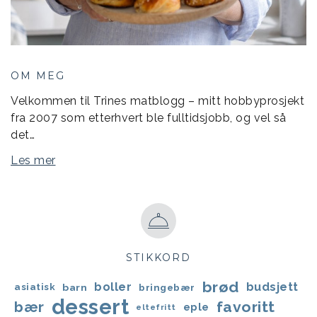
OM MEG
Velkommen til Trines matblogg – mitt hobbyprosjekt
fra 2007 som etterhvert ble fulltidsjobb, og vel så
det…
Les mer
STIKKORD
brød
boller
budsjett
asiatisk
barn
bringebær
dessert
favoritt
bær
eple
eltefritt