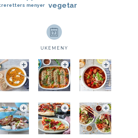
vegetar
treretters menyer
UKEMENY