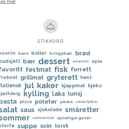
Les mer
STIKKORD
brød
boller
asiatisk
barn
bringebær
dessert
bær
budsjett
eple
eltefritt
fisk
favoritt
festmat
forrett
gryterett
grillmat
frokost
høst
jul
kaker
italiensk
kjappmat
kjeks
kylling
laks
lunsj
kjøttdeig
pasta
poteter
pizza
påske
rundstykker
salat
småretter
saus
sjokolade
sommer
spiselige gaver
sommermat
suppe
svin
torsk
storfe