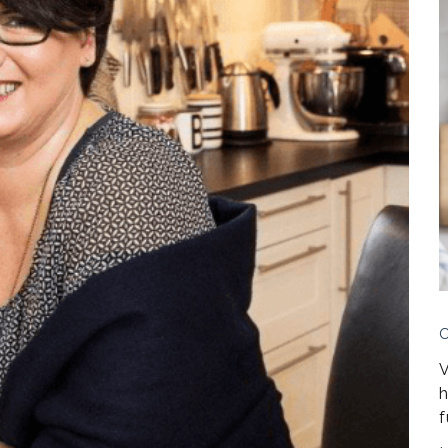
V
h
f