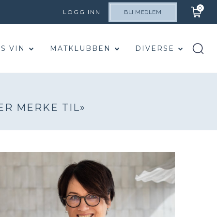
0
LOGG INN
BLI MEDLEM
S VIN
MATKLUBBEN
DIVERSE
ER MERKE TIL»