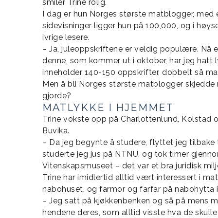
smiler Trine rolig.
I dag er hun Norges største matblogger, med 
sidevisninger ligger hun på 100,000, og i høy
ivrige lesere.
– Ja, juleoppskriftene er veldig populære. Nå e
denne, som kommer ut i oktober, har jeg hatt ly
inneholder 140-150 oppskrifter, dobbelt så man
Men å bli Norges største matblogger skjedde no
gjorde?
MATLYKKE I HJEMMET
Trine vokste opp på Charlottenlund, Kolstad og
Buvika.
– Da jeg begynte å studere, flyttet jeg tilbake
studerte jeg jus på NTNU, og tok timer gjennom
Vitenskapsmuseet – det var et bra juridisk miljø
Trine har imidlertid alltid vært interessert i
nabohuset, og farmor og farfar på nabohytta i
– Jeg satt på kjøkkenbenken og så på mens mor
hendene deres, som alltid visste hva de skull