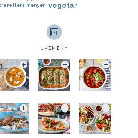
vegetar
treretters menyer
UKEMENY