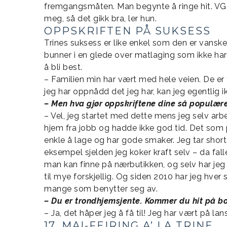
fremgangsmåten. Man begynte å ringe hit. VG r
meg, så det gikk bra, ler hun.
OPPSKRIFTEN PÅ SUKSESS
Trines suksess er like enkel som den er vanskel
bunner i en glede over matlaging som ikke har 
å bli best.
– Familien min har vært med hele veien. De er
jeg har oppnådd det jeg har, kan jeg egentlig i
– Men hva gjør oppskriftene dine så populær
– Vel, jeg startet med dette mens jeg selv arb
hjem fra jobb og hadde ikke god tid. Det som pr
enkle å lage og har gode smaker. Jeg tar shortc
eksempel sjelden jeg koker kraft selv – da fal
man kan finne på nærbutikken, og selv har jeg
til mye forskjellig. Og siden 2010 har jeg hve
mange som benytter seg av.
– Du er trondhjemsjente. Kommer du hit på bo
– Ja, det håper jeg å få til! Jeg har vært på la
17. MAI-FEIRING A’ LA TRINE