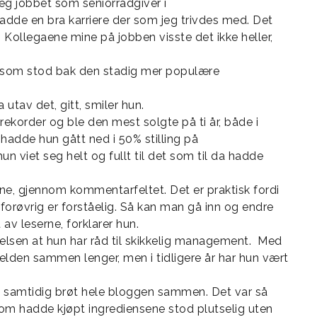
eg jobbet som seniorrådgiver i
adde en bra karriere der som jeg trivdes med. Det
. Kollegaene mine på jobben visste det ikke heller,
m som stod bak den stadig mer populære
a utav det, gitt, smiler hun.
 rekorder og ble den mest solgte på ti år, både i
adde hun gått ned i 50% stilling på
un viet seg helt og fullt til det som til da hadde
ne, gjennom kommentarfeltet. Det er praktisk fordi
 forøvrig er forståelig. Så kan man gå inn og endre
 av leserne, forklarer hun.
relsen at hun har råd til skikkelig management. Med
jelden sammen lenger, men i tidligere år har hun vært
 og samtidig brøt hele bloggen sammen. Det var så
som hadde kjøpt ingrediensene stod plutselig uten