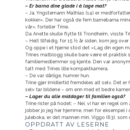
– Er barna dine glade i å lage mat?
– Ja. Yngstemann Mathias (14) er medforfatter
kokker». Der har også de fem barnebarna mine 
vår», forteller Trine.
Da Anette skulle flytte til Trondheim, visste 
– Helt tilfeldig, for 15 ½ år siden, kom jeg ove
Og oppe i et hjørne stod det «Lag din egen ma
Trines matblogg skulle bare være et praktisk 
familiemedlemmer og kjente. Den var anonym o
tatt med Trines lille kompaktkamera.
– De var dårlige, humrer hun.
Trine gjør imidlertid fremdeles alt selv. Det
selv tar bildene – om enn med et bedre kamer
– Lager du alle middager til familien også?
Trine rister på hodet: – Nei, vi har en regel
jobber jo jeg her hjemme, men for eksempel i di
juleboka, er det mannen min, Viggo (63), som 
OPPDRATT AV LESERNE