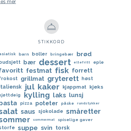
Les mer
STIKKORD
brød
boller
asiatisk
barn
bringebær
dessert
bær
budsjett
eple
eltefritt
fisk
favoritt
festmat
forrett
gryterett
grillmat
frokost
høst
jul
kaker
italiensk
kjappmat
kjeks
kylling
laks
lunsj
kjøttdeig
pasta
poteter
pizza
påske
rundstykker
salat
småretter
saus
sjokolade
sommer
spiselige gaver
sommermat
suppe
svin
torsk
storfe