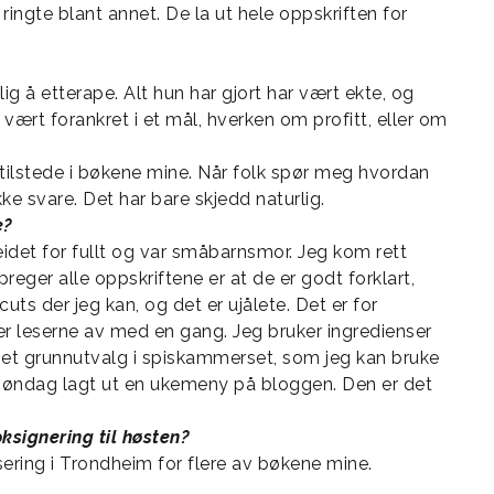
ingte blant annet. De la ut hele oppskriften for
ig å etterape. Alt hun har gjort har vært ekte, og
vært forankret i et mål, hverken om profitt, eller om
 tilstede i bøkene mine. Når folk spør meg hvordan
kke svare. Det har bare skjedd naturlig.
e?
eidet for fullt og var småbarnsmor. Jeg kom rett
eger alle oppskriftene er at de er godt forklart,
uts der jeg kan, og det er ujålete. Det er for
ler leserne av med en gang. Jeg bruker ingredienser
 et grunnutvalg i spiskammerset, som jeg kan bruke
r søndag lagt ut en ukemeny på bloggen. Den er det
ksignering til høsten?
nsering i Trondheim for flere av bøkene mine.