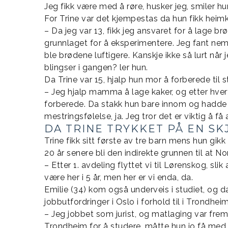
Jeg fikk være med å røre, husker jeg, smiler hu
For Trine var det kjempestas da hun fikk heim
– Da jeg var 13, fikk jeg ansvaret for å lage 
grunnlaget for å eksperimentere. Jeg fant ne
ble brødene luftigere. Kanskje ikke så lurt når
blingser i gangen? ler hun.
Da Trine var 15, hjalp hun mor å forberede til s
– Jeg hjalp mamma å lage kaker, og etter hver
forberede. Da stakk hun bare innom og hadde et
mestringsfølelse, ja. Jeg tror det er viktig å få
DA TRINE TRYKKET PÅ EN S
Trine fikk sitt første av tre barn mens hun gikk
20 år senere bli den indirekte grunnen til at N
– Etter 1. avdeling flyttet vi til Lørenskog, slik
være her i 5 år, men her er vi enda, da.
Emilie (34) kom også underveis i studiet, og da
jobbutfordringer i Oslo i forhold til i Trondheim
– Jeg jobbet som jurist, og matlaging var frem
Trondheim for å studere, måtte hun jo få med 