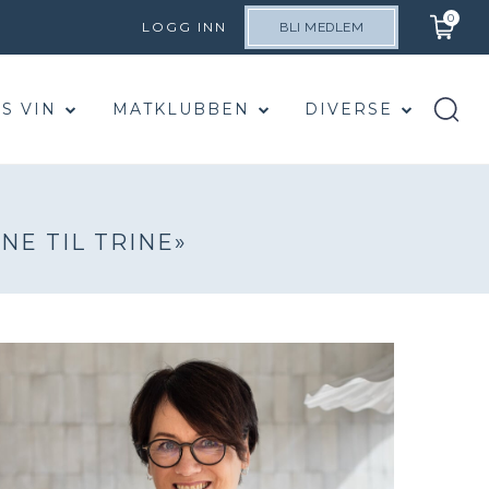
0
LOGG INN
BLI MEDLEM
S VIN
MATKLUBBEN
DIVERSE
NE TIL TRINE»