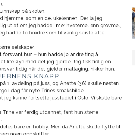
n.
kunnskap på skolen.
brød hjemme, som en del ukelønnen. Der la jeg
mlig ut at om jeg hadde i mer hvetemel enn grovmel,
 jeg hadde to brødre som til vanlig spiste åtte
tørre selskaper.
t forsvant hun – hun hadde jo andre ting å
 lite øye med det jeg gjorde. Jeg fikk tidlig en
 ansvar tidlig når det gjelder matlaging, nikker hun.
KJEBNENS KNAPP
 på 1. avdeling på juss, og Anette (36) skulle nesten
orge i dag får nyte Trines smaksbilde.
 at jeg kunne fortsette jusstudiet i Oslo. Vi skulle bare
 Trine var ferdig utdannet, fant hun større
.
deles bare en hobby. Men da Anette skulle flytte til
seg noen oppskrifter.