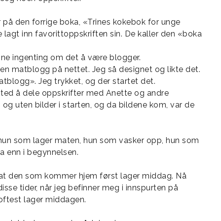
 på den forrige boka, «Trines kokebok for unge
lagt inn favorittoppskriften sin. De kaller den «boka
Trine ingenting om det å være blogger.
r en matblogg på nettet. Jeg så designet og likte det.
tblogg». Jeg trykket, og der startet det.
sted å dele oppskrifter med Anette og andre
g uten bilder i starten, og da bildene kom, var de
 er hun som lager maten, hun som vasker opp, hun som
a enn i begynnelsen.
 om at den som kommer hjem først lager middag. Nå
sse tider, når jeg befinner meg i innspurten på
oftest lager middagen.