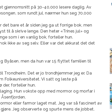
et gjennomsnitt på 30-40,000 lesere daglig. Av
sesongen, som rundt jul, nærmer hun seg 70,000
r det bare et år siden jeg ga ut forrige bok, men
st til å skrive lenge. Den heter «Trines jul» og
ge som i en vanlig bok, forteller hun.
k ikke av seg selv. Eller var det akkurat det det
 Byåsen, men da hun var 15 flyttet familien til
 til Trondheim. Det er jo trondhjemmer jeg er. Da
 Folkeuniversitetet. Vi satt og leste på
 der, forteller hun.
 matlaging. Hun vokste opp med mormor og morfar i
 Åsenfjorden.
mor eller farmor laget mat. Jeg var så fascinert av
e gjøre. Jeg observerte og spurte mens de jobbet.