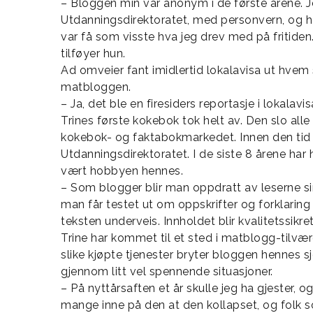
– Bloggen min var anonym i de første årene. J
Utdanningsdirektoratet, med personvern, og h
var få som visste hva jeg drev med på fritiden
tilføyer hun.
Ad omveier fant imidlertid lokalavisa ut hve
matbloggen.
– Ja, det ble en firesiders reportasje i lokalavis
Trines første kokebok tok helt av. Den slo alle
kokebok- og faktabokmarkedet. Innen den tid h
Utdanningsdirektoratet. I de siste 8 årene har h
vært hobbyen hennes.
– Som blogger blir man oppdratt av leserne si
man får testet ut om oppskrifter og forklaring
teksten underveis. Innholdet blir kvalitetssikret
Trine har kommet til et sted i matblogg-tilvæ
slike kjøpte tjenester bryter bloggen hennes s
gjennom litt vel spennende situasjoner.
– På nyttårsaften et år skulle jeg ha gjester,
mange inne på den at den kollapset, og folk 