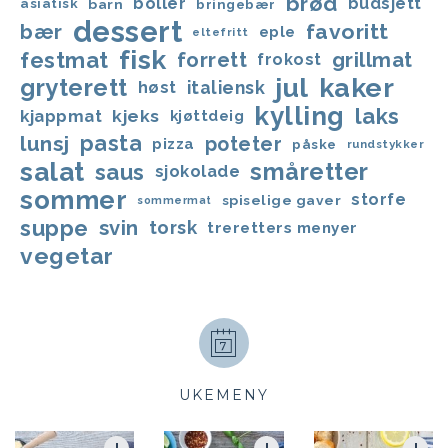
brød
boller
budsjett
asiatisk
barn
bringebær
dessert
favoritt
bær
eple
eltefritt
fisk
festmat
forrett
grillmat
frokost
jul
kaker
gryterett
italiensk
høst
kylling
laks
kjappmat
kjeks
kjøttdeig
lunsj
pasta
poteter
pizza
påske
rundstykker
salat
småretter
saus
sjokolade
sommer
storfe
spiselige gaver
sommermat
suppe
svin
torsk
treretters menyer
vegetar
UKEMENY