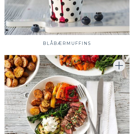
BLÅBÆRMUFFINS